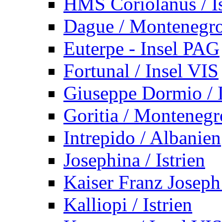
HMS Coriolanus / Is
Dague / Montenegr
Euterpe - Insel PAG
Fortunal / Insel VIS
Giuseppe Dormio / I
Goritia / Montenegr
Intrepido / Albanien
Josephina / Istrien
Kaiser Franz Joseph
Kalliopi / Istrien