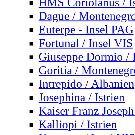
HMS Coriolanus / Is
Dague / Montenegr
Euterpe - Insel PAG
Fortunal / Insel VIS
Giuseppe Dormio / I
Goritia / Montenegr
Intrepido / Albanien
Josephina / Istrien
Kaiser Franz Joseph
Kalliopi / Istrien