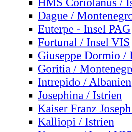
HMS Coriolanus / Is
Dague / Montenegr
Euterpe - Insel PAG
Fortunal / Insel VIS
Giuseppe Dormio / I
Goritia / Montenegr
Intrepido / Albanien
Josephina / Istrien
Kaiser Franz Joseph
Kalliopi / Istrien