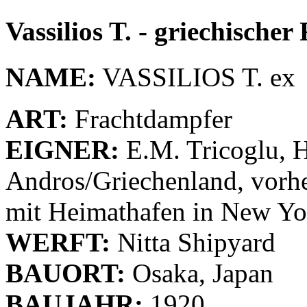
Vassilios T. - griechischer
NAME:
VASSILIOS T. e
ART:
Frachtdampfer
EIGNER:
E.M. Tricoglu, 
Andros/Griechenland, vorhe
mit Heimathafen in New Y
WERFT:
Nitta Shipyard
BAUORT:
Osaka, Japan
BAUJAHR:
1920