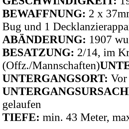
GESCHWINDIGKEIT:
19
BEWAFFNUNG:
2 x 37mm
Bug und 1 Decklanzierappa
ABÄNDERUNG:
1907 wur
BESATZUNG:
2/14, im K
(Offz./Mannschaften)
UNT
UNTERGANGSORT:
Vor
UNTERGANGSURSACH
gelaufen
TIEFE:
min. 43 Meter, max