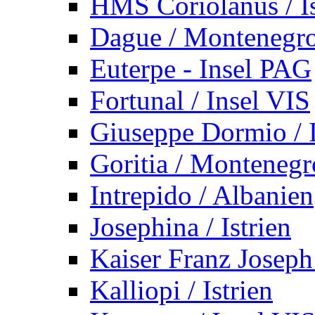
HMS Coriolanus / Is
Dague / Montenegr
Euterpe - Insel PAG
Fortunal / Insel VIS
Giuseppe Dormio / I
Goritia / Montenegr
Intrepido / Albanien
Josephina / Istrien
Kaiser Franz Joseph
Kalliopi / Istrien