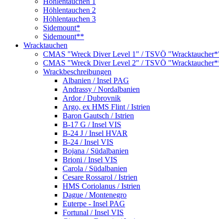
Höhlentauchen 1
Höhlentauchen 2
Höhlentauchen 3
Sidemount*
Sidemount**
Wracktauchen
CMAS "Wreck Diver Level 1" / TSVÖ "Wracktaucher*
CMAS "Wreck Diver Level 2" / TSVÖ "Wracktaucher*
Wrackbeschreibungen
Albanien / Insel PAG
Andrassy / Nordalbanien
Ardor / Dubrovnik
Argo, ex HMS Flint / Istrien
Baron Gautsch / Istrien
B-17 G / Insel VIS
B-24 J / Insel HVAR
B-24 / Insel VIS
Bojana / Südalbanien
Brioni / Insel VIS
Carola / Südalbanien
Cesare Rossarol / Istrien
HMS Coriolanus / Istrien
Dague / Montenegro
Euterpe - Insel PAG
Fortunal / Insel VIS