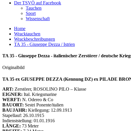
Der TSVÖ auf Facebook
Tauchen
Sport
Wissenschaft
Home
Wracktauchen
Wrackbeschreibungen
TA 35 - Giuseppe Dezza / Istrien
TA 35 - Giuseppe Dezza - italienischer Zerstörer / deutsche Krie
Originalbild
TA 35 ex GIUSEPPE DEZZA (Kennung DZ) ex PILADE BRO
ART:
Zerstörer, ROSOLINO PILO – Klasse
EIGNER:
Ital. Kriegsmarine
WERFT:
N. Odereo & Co
BAUORT:
Sestri Ponente/italien
BAUJAHR:
Kiellegung: 12.09.1913
Stapellauf: 26.10.1915
Indienststellung: 01.01.1916
LÄNGE:
73 Meter