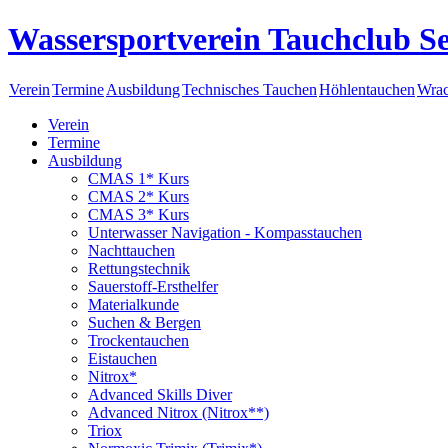
Wassersportverein Tauchclub Se
Verein
Termine
Ausbildung
Technisches Tauchen
Höhlentauchen
Wrac
Verein
Termine
Ausbildung
CMAS 1* Kurs
CMAS 2* Kurs
CMAS 3* Kurs
Unterwasser Navigation - Kompasstauchen
Nachttauchen
Rettungstechnik
Sauerstoff-Ersthelfer
Materialkunde
Suchen & Bergen
Trockentauchen
Eistauchen
Nitrox*
Advanced Skills Diver
Advanced Nitrox (Nitrox**)
Triox