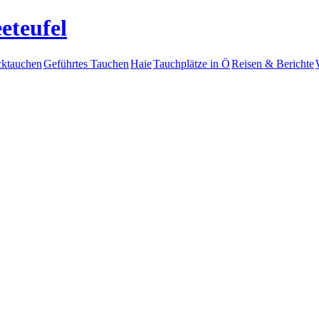
eteufel
ktauchen
Geführtes Tauchen
Haie
Tauchplätze in Ö
Reisen & Berichte