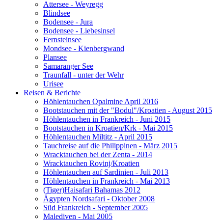
Attersee - Weyregg
Blindsee
Bodensee - Jura
Bodensee - Liebesinsel
Fernsteinsee
Mondsee - Kienbergwand
Plansee
Samaranger See
Traunfall - unter der Wehr
Urisee
Reisen & Berichte
Höhlentauchen Opalmine April 2016
Bootstauchen mit der "Bodul"/Kroatien - August 2015
Höhlentauchen in Frankreich - Juni 2015
Bootstauchen in Kroatien/Krk - Mai 2015
Höhlentauchen Miltitz - April 2015
Tauchreise auf die Philippinen - März 2015
Wracktauchen bei der Zenta - 2014
Wracktauchen Rovinj/Kroatien
Höhlentauchen auf Sardinien - Juli 2013
Höhlentauchen in Frankreich - Mai 2013
(Tiger)Haisafari Bahamas 2012
Ägypten Nordsafari - Oktober 2008
Süd Frankreich - September 2005
Malediven - Mai 2005