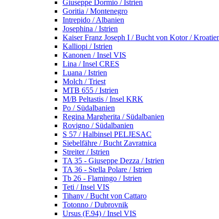
Giuseppe Dormio / Istrien
Goritia / Montenegro
Intrepido / Albanien
Josephina / Istrien
Kaiser Franz Joseph I / Bucht von Kotor / Kroatie
Kalliopi / Istrien
Kanonen / Insel VIS
Lina / Insel CRES
Luana / Istrien
Molch / Triest
MTB 655 / Istrien
M/B Peltastis / Insel KRK
Po / Südalbanien
Regina Margherita / Südalbanien
Rovigno / Südalbanien
S 57 / Halbinsel PELJESAC
Siebelfähre / Bucht Zavratnica
Streiter / Istrien
TA 35 - Giuseppe Dezza / Istrien
TA 36 - Stella Polare / Istrien
Tb 26 - Flamingo / Istrien
Teti / Insel VIS
Tihany / Bucht von Cattaro
Totonno / Dubrovnik
Ursus (F.94) / Insel VIS