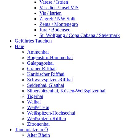
Varese / Istrien
Vassilios / Insel VIS
Vis / Istrien
Zagreb / NW Split
Zenta / Montenegro
Jura / Bodensee
St. Wolfgang / Copa Cabana / Steiermark
Geführtes Tauchen
Haie
Ammenhai
Bogenstirn-Hammerhai
Galapagoshai
Grauer Riffhai
Karibischer Riffhai
Schwarzspitzen-Riffhai
Seidenhai, Glatthai
Silberspitzenhai, Küsten-Weißspitzenhai
Tigerhai
Walhai
Weißer Hai
Weißspitzen-Hochseehai
Weißspitzen-Riffhai
Zitronenhai
Tauchplätze in Ö
Alter Rhein