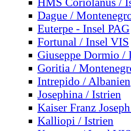
HMS Coriolanus / Is
Dague / Montenegr
Euterpe - Insel PAG
Fortunal / Insel VIS
Giuseppe Dormio / I
Goritia / Montenegr
Intrepido / Albanien
Josephina / Istrien
Kaiser Franz Joseph
Kalliopi / Istrien