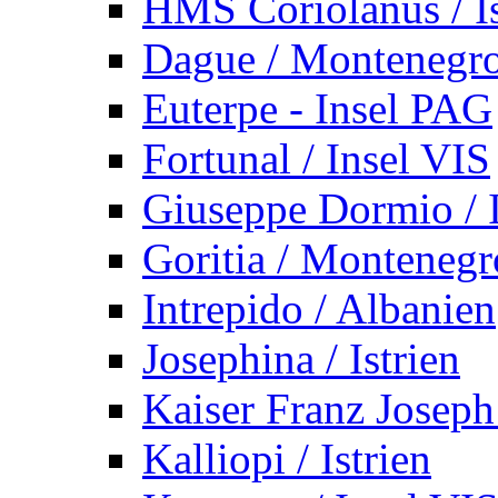
HMS Coriolanus / Is
Dague / Montenegr
Euterpe - Insel PAG
Fortunal / Insel VIS
Giuseppe Dormio / I
Goritia / Montenegr
Intrepido / Albanien
Josephina / Istrien
Kaiser Franz Joseph
Kalliopi / Istrien