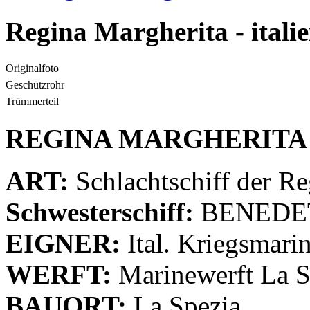
Regina Margherita - italie
Originalfoto
Geschützrohr
Trümmerteil
REGINA MARGHERITA
ART:
Schlachtschiff der R
Schwesterschiff:
BENEDE
EIGNER:
Ital. Kriegsmari
WERFT:
Marinewerft La S
BAUORT:
La Spezia