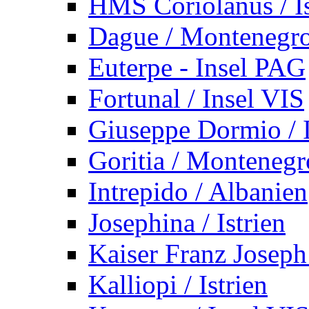
HMS Coriolanus / Is
Dague / Montenegr
Euterpe - Insel PAG
Fortunal / Insel VIS
Giuseppe Dormio / I
Goritia / Montenegr
Intrepido / Albanien
Josephina / Istrien
Kaiser Franz Joseph
Kalliopi / Istrien