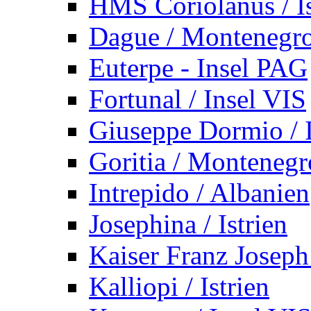
HMS Coriolanus / Is
Dague / Montenegr
Euterpe - Insel PAG
Fortunal / Insel VIS
Giuseppe Dormio / I
Goritia / Montenegr
Intrepido / Albanien
Josephina / Istrien
Kaiser Franz Joseph
Kalliopi / Istrien