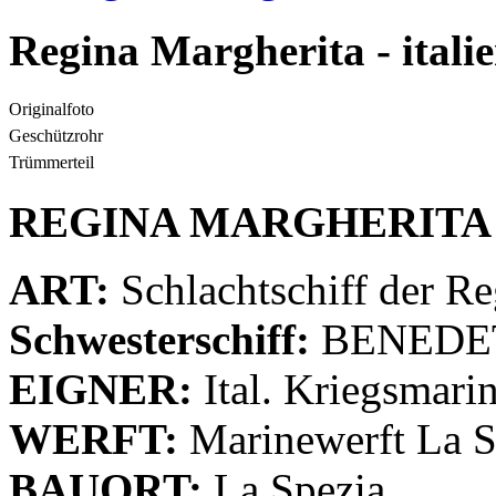
Regina Margherita - italie
Originalfoto
Geschützrohr
Trümmerteil
REGINA MARGHERITA
ART:
Schlachtschiff der R
Schwesterschiff:
BENEDE
EIGNER:
Ital. Kriegsmari
WERFT:
Marinewerft La S
BAUORT:
La Spezia