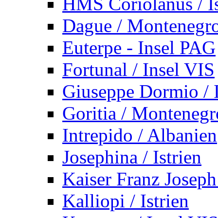
HMS Coriolanus / Is
Dague / Montenegr
Euterpe - Insel PAG
Fortunal / Insel VIS
Giuseppe Dormio / I
Goritia / Montenegr
Intrepido / Albanien
Josephina / Istrien
Kaiser Franz Joseph
Kalliopi / Istrien