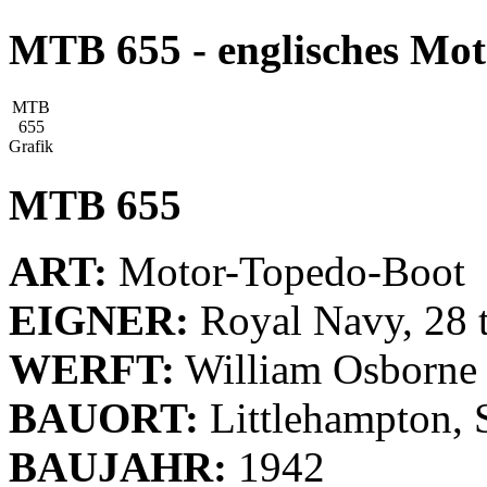
MTB 655 - englisches Mo
MTB
655
Grafik
MTB 655
ART:
Motor-Topedo-Boot
EIGNER:
Royal Navy, 28 t
WERFT:
William Osborne 
BAUORT:
Littlehampton, 
BAUJAHR:
1942