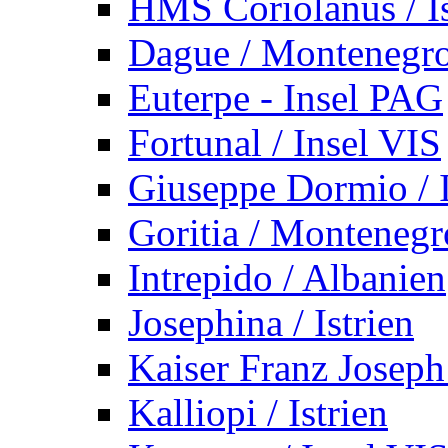
HMS Coriolanus / Is
Dague / Montenegr
Euterpe - Insel PAG
Fortunal / Insel VIS
Giuseppe Dormio / I
Goritia / Montenegr
Intrepido / Albanien
Josephina / Istrien
Kaiser Franz Joseph
Kalliopi / Istrien