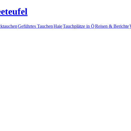
eteufel
ktauchen
Geführtes Tauchen
Haie
Tauchplätze in Ö
Reisen & Berichte