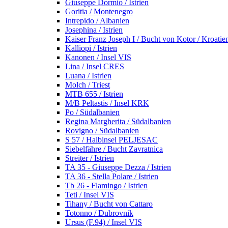
Giuseppe Dormio / Istrien
Goritia / Montenegro
Intrepido / Albanien
Josephina / Istrien
Kaiser Franz Joseph I / Bucht von Kotor / Kroatie
Kalliopi / Istrien
Kanonen / Insel VIS
Lina / Insel CRES
Luana / Istrien
Molch / Triest
MTB 655 / Istrien
M/B Peltastis / Insel KRK
Po / Südalbanien
Regina Margherita / Südalbanien
Rovigno / Südalbanien
S 57 / Halbinsel PELJESAC
Siebelfähre / Bucht Zavratnica
Streiter / Istrien
TA 35 - Giuseppe Dezza / Istrien
TA 36 - Stella Polare / Istrien
Tb 26 - Flamingo / Istrien
Teti / Insel VIS
Tihany / Bucht von Cattaro
Totonno / Dubrovnik
Ursus (F.94) / Insel VIS