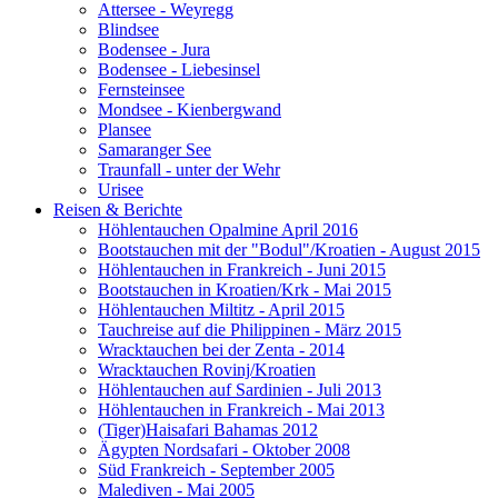
Attersee - Weyregg
Blindsee
Bodensee - Jura
Bodensee - Liebesinsel
Fernsteinsee
Mondsee - Kienbergwand
Plansee
Samaranger See
Traunfall - unter der Wehr
Urisee
Reisen & Berichte
Höhlentauchen Opalmine April 2016
Bootstauchen mit der "Bodul"/Kroatien - August 2015
Höhlentauchen in Frankreich - Juni 2015
Bootstauchen in Kroatien/Krk - Mai 2015
Höhlentauchen Miltitz - April 2015
Tauchreise auf die Philippinen - März 2015
Wracktauchen bei der Zenta - 2014
Wracktauchen Rovinj/Kroatien
Höhlentauchen auf Sardinien - Juli 2013
Höhlentauchen in Frankreich - Mai 2013
(Tiger)Haisafari Bahamas 2012
Ägypten Nordsafari - Oktober 2008
Süd Frankreich - September 2005
Malediven - Mai 2005