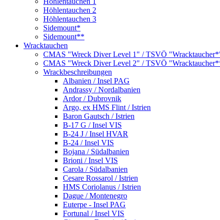
Höhlentauchen 1
Höhlentauchen 2
Höhlentauchen 3
Sidemount*
Sidemount**
Wracktauchen
CMAS "Wreck Diver Level 1" / TSVÖ "Wracktaucher*
CMAS "Wreck Diver Level 2" / TSVÖ "Wracktaucher*
Wrackbeschreibungen
Albanien / Insel PAG
Andrassy / Nordalbanien
Ardor / Dubrovnik
Argo, ex HMS Flint / Istrien
Baron Gautsch / Istrien
B-17 G / Insel VIS
B-24 J / Insel HVAR
B-24 / Insel VIS
Bojana / Südalbanien
Brioni / Insel VIS
Carola / Südalbanien
Cesare Rossarol / Istrien
HMS Coriolanus / Istrien
Dague / Montenegro
Euterpe - Insel PAG
Fortunal / Insel VIS