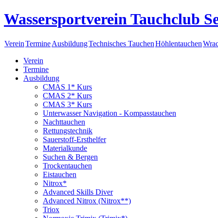
Wassersportverein Tauchclub Se
Verein
Termine
Ausbildung
Technisches Tauchen
Höhlentauchen
Wrac
Verein
Termine
Ausbildung
CMAS 1* Kurs
CMAS 2* Kurs
CMAS 3* Kurs
Unterwasser Navigation - Kompasstauchen
Nachttauchen
Rettungstechnik
Sauerstoff-Ersthelfer
Materialkunde
Suchen & Bergen
Trockentauchen
Eistauchen
Nitrox*
Advanced Skills Diver
Advanced Nitrox (Nitrox**)
Triox