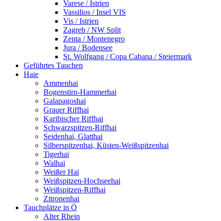
Varese / Istrien
Vassilios / Insel VIS
Vis / Istrien
Zagreb / NW Split
Zenta / Montenegro
Jura / Bodensee
St. Wolfgang / Copa Cabana / Steiermark
Geführtes Tauchen
Haie
Ammenhai
Bogenstirn-Hammerhai
Galapagoshai
Grauer Riffhai
Karibischer Riffhai
Schwarzspitzen-Riffhai
Seidenhai, Glatthai
Silberspitzenhai, Küsten-Weißspitzenhai
Tigerhai
Walhai
Weißer Hai
Weißspitzen-Hochseehai
Weißspitzen-Riffhai
Zitronenhai
Tauchplätze in Ö
Alter Rhein