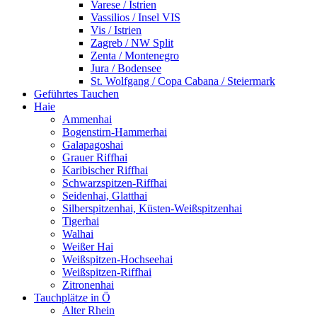
Varese / Istrien
Vassilios / Insel VIS
Vis / Istrien
Zagreb / NW Split
Zenta / Montenegro
Jura / Bodensee
St. Wolfgang / Copa Cabana / Steiermark
Geführtes Tauchen
Haie
Ammenhai
Bogenstirn-Hammerhai
Galapagoshai
Grauer Riffhai
Karibischer Riffhai
Schwarzspitzen-Riffhai
Seidenhai, Glatthai
Silberspitzenhai, Küsten-Weißspitzenhai
Tigerhai
Walhai
Weißer Hai
Weißspitzen-Hochseehai
Weißspitzen-Riffhai
Zitronenhai
Tauchplätze in Ö
Alter Rhein