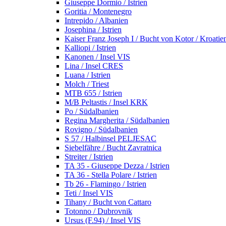
Giuseppe Dormio / Istrien
Goritia / Montenegro
Intrepido / Albanien
Josephina / Istrien
Kaiser Franz Joseph I / Bucht von Kotor / Kroatie
Kalliopi / Istrien
Kanonen / Insel VIS
Lina / Insel CRES
Luana / Istrien
Molch / Triest
MTB 655 / Istrien
M/B Peltastis / Insel KRK
Po / Südalbanien
Regina Margherita / Südalbanien
Rovigno / Südalbanien
S 57 / Halbinsel PELJESAC
Siebelfähre / Bucht Zavratnica
Streiter / Istrien
TA 35 - Giuseppe Dezza / Istrien
TA 36 - Stella Polare / Istrien
Tb 26 - Flamingo / Istrien
Teti / Insel VIS
Tihany / Bucht von Cattaro
Totonno / Dubrovnik
Ursus (F.94) / Insel VIS