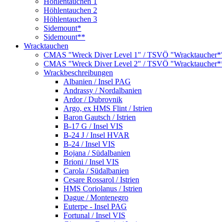
Höhlentauchen 1
Höhlentauchen 2
Höhlentauchen 3
Sidemount*
Sidemount**
Wracktauchen
CMAS "Wreck Diver Level 1" / TSVÖ "Wracktaucher*
CMAS "Wreck Diver Level 2" / TSVÖ "Wracktaucher*
Wrackbeschreibungen
Albanien / Insel PAG
Andrassy / Nordalbanien
Ardor / Dubrovnik
Argo, ex HMS Flint / Istrien
Baron Gautsch / Istrien
B-17 G / Insel VIS
B-24 J / Insel HVAR
B-24 / Insel VIS
Bojana / Südalbanien
Brioni / Insel VIS
Carola / Südalbanien
Cesare Rossarol / Istrien
HMS Coriolanus / Istrien
Dague / Montenegro
Euterpe - Insel PAG
Fortunal / Insel VIS