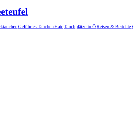
eteufel
ktauchen
Geführtes Tauchen
Haie
Tauchplätze in Ö
Reisen & Berichte