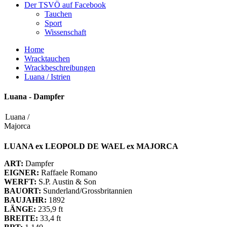
Der TSVÖ auf Facebook
Tauchen
Sport
Wissenschaft
Home
Wracktauchen
Wrackbeschreibungen
Luana / Istrien
Luana - Dampfer
Luana /
Majorca
LUANA ex LEOPOLD DE WAEL ex MAJORCA
ART:
Dampfer
EIGNER:
Raffaele Romano
WERFT:
S.P. Austin & Son
BAUORT:
Sunderland/Grossbritannien
BAUJAHR:
1892
LÄNGE:
235,9 ft
BREITE:
33,4 ft