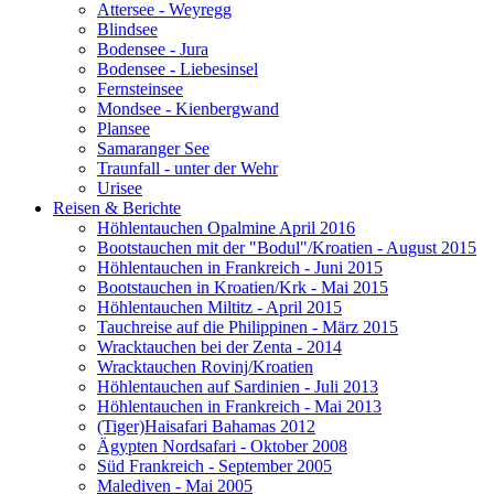
Attersee - Weyregg
Blindsee
Bodensee - Jura
Bodensee - Liebesinsel
Fernsteinsee
Mondsee - Kienbergwand
Plansee
Samaranger See
Traunfall - unter der Wehr
Urisee
Reisen & Berichte
Höhlentauchen Opalmine April 2016
Bootstauchen mit der "Bodul"/Kroatien - August 2015
Höhlentauchen in Frankreich - Juni 2015
Bootstauchen in Kroatien/Krk - Mai 2015
Höhlentauchen Miltitz - April 2015
Tauchreise auf die Philippinen - März 2015
Wracktauchen bei der Zenta - 2014
Wracktauchen Rovinj/Kroatien
Höhlentauchen auf Sardinien - Juli 2013
Höhlentauchen in Frankreich - Mai 2013
(Tiger)Haisafari Bahamas 2012
Ägypten Nordsafari - Oktober 2008
Süd Frankreich - September 2005
Malediven - Mai 2005