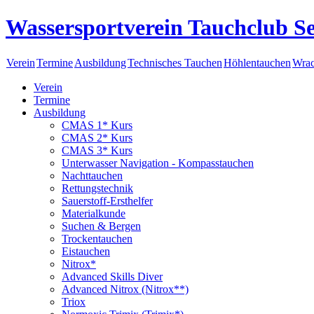
Wassersportverein Tauchclub Se
Verein
Termine
Ausbildung
Technisches Tauchen
Höhlentauchen
Wrac
Verein
Termine
Ausbildung
CMAS 1* Kurs
CMAS 2* Kurs
CMAS 3* Kurs
Unterwasser Navigation - Kompasstauchen
Nachttauchen
Rettungstechnik
Sauerstoff-Ersthelfer
Materialkunde
Suchen & Bergen
Trockentauchen
Eistauchen
Nitrox*
Advanced Skills Diver
Advanced Nitrox (Nitrox**)
Triox