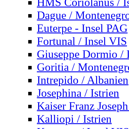
HMS Coriolanus / Is
Dague / Montenegr
Euterpe - Insel PAG
Fortunal / Insel VIS
Giuseppe Dormio / I
Goritia / Montenegr
Intrepido / Albanien
Josephina / Istrien
Kaiser Franz Joseph
Kalliopi / Istrien