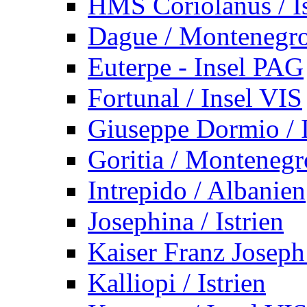
HMS Coriolanus / Is
Dague / Montenegr
Euterpe - Insel PAG
Fortunal / Insel VIS
Giuseppe Dormio / I
Goritia / Montenegr
Intrepido / Albanien
Josephina / Istrien
Kaiser Franz Joseph
Kalliopi / Istrien