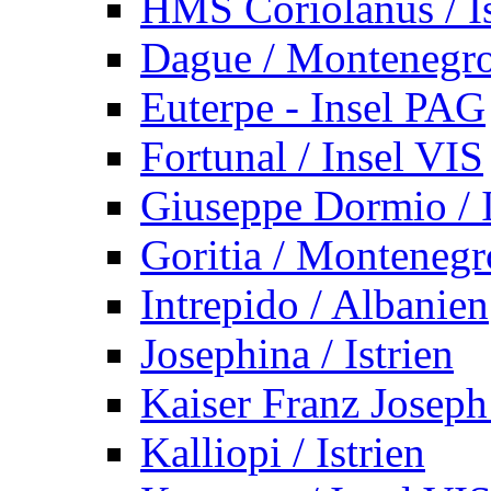
HMS Coriolanus / Is
Dague / Montenegr
Euterpe - Insel PAG
Fortunal / Insel VIS
Giuseppe Dormio / I
Goritia / Montenegr
Intrepido / Albanien
Josephina / Istrien
Kaiser Franz Joseph
Kalliopi / Istrien