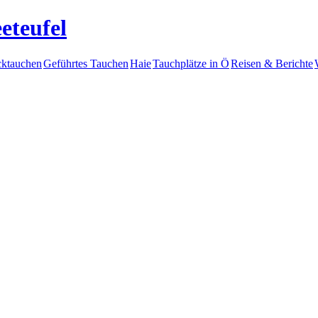
eteufel
ktauchen
Geführtes Tauchen
Haie
Tauchplätze in Ö
Reisen & Berichte