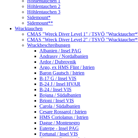
Höhlentauchen 1
Höhlentauchen 2
Höhlentauchen 3
Sidemount*
Sidemount**
Wracktauchen
CMAS "Wreck Diver Level 1" / TSVÖ "Wracktaucher*
CMAS "Wreck Diver Level 2" / TSVÖ "Wracktaucher*
Wrackbeschreibungen
Albanien / Insel PAG
Andrassy / Nordalbanien
Ardor / Dubrovnik
Argo, ex HMS Flint / Istrien
Baron Gautsch / Istrien
B-17 G / Insel VIS
B-24 J / Insel HVAR
B-24 / Insel VIS
Bojana / Südalbanien
Brioni / Insel VIS
Carola / Südalbanien
Cesare Rossarol / Istrien
HMS Coriolanus / Istrien
Dague / Montenegro
Euterpe - Insel PAG
Fortunal / Insel VIS