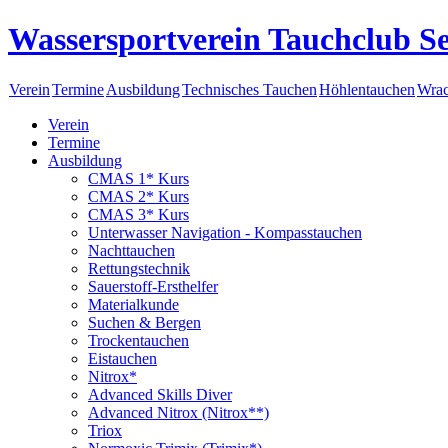
Wassersportverein Tauchclub Se
Verein
Termine
Ausbildung
Technisches Tauchen
Höhlentauchen
Wrac
Verein
Termine
Ausbildung
CMAS 1* Kurs
CMAS 2* Kurs
CMAS 3* Kurs
Unterwasser Navigation - Kompasstauchen
Nachttauchen
Rettungstechnik
Sauerstoff-Ersthelfer
Materialkunde
Suchen & Bergen
Trockentauchen
Eistauchen
Nitrox*
Advanced Skills Diver
Advanced Nitrox (Nitrox**)
Triox