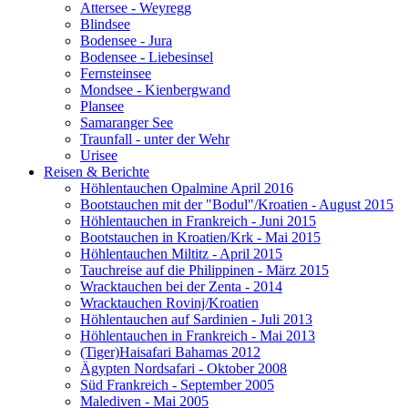
Attersee - Weyregg
Blindsee
Bodensee - Jura
Bodensee - Liebesinsel
Fernsteinsee
Mondsee - Kienbergwand
Plansee
Samaranger See
Traunfall - unter der Wehr
Urisee
Reisen & Berichte
Höhlentauchen Opalmine April 2016
Bootstauchen mit der "Bodul"/Kroatien - August 2015
Höhlentauchen in Frankreich - Juni 2015
Bootstauchen in Kroatien/Krk - Mai 2015
Höhlentauchen Miltitz - April 2015
Tauchreise auf die Philippinen - März 2015
Wracktauchen bei der Zenta - 2014
Wracktauchen Rovinj/Kroatien
Höhlentauchen auf Sardinien - Juli 2013
Höhlentauchen in Frankreich - Mai 2013
(Tiger)Haisafari Bahamas 2012
Ägypten Nordsafari - Oktober 2008
Süd Frankreich - September 2005
Malediven - Mai 2005