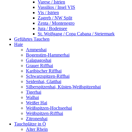
Varese / Istrien
Vassilios / Insel VIS
Vis / Istrien
Zagreb / NW Split
Zenta / Montenegro
Jura / Bodensee
St. Wolfgang / Copa Cabana / Steiermark
Geführtes Tauchen
Haie
Ammenhai
Bogenstirn-Hammerhai
Galapagoshai
Grauer Riffhai
Karibischer Riffhai
Schwarzspitzen-Riffhai
Seidenhai, Glatthai
Silberspitzenhai, Küsten-Weißspitzenhai
Tigerhai
Walhai
Weißer Hai
Weißspitzen-Hochseehai
Weißspitzen-Riffhai
Zitronenhai
Tauchplätze in Ö
Alter Rhein