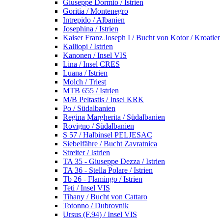
Giuseppe Dormio / Istrien
Goritia / Montenegro
Intrepido / Albanien
Josephina / Istrien
Kaiser Franz Joseph I / Bucht von Kotor / Kroatie
Kalliopi / Istrien
Kanonen / Insel VIS
Lina / Insel CRES
Luana / Istrien
Molch / Triest
MTB 655 / Istrien
M/B Peltastis / Insel KRK
Po / Südalbanien
Regina Margherita / Südalbanien
Rovigno / Südalbanien
S 57 / Halbinsel PELJESAC
Siebelfähre / Bucht Zavratnica
Streiter / Istrien
TA 35 - Giuseppe Dezza / Istrien
TA 36 - Stella Polare / Istrien
Tb 26 - Flamingo / Istrien
Teti / Insel VIS
Tihany / Bucht von Cattaro
Totonno / Dubrovnik
Ursus (F.94) / Insel VIS