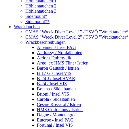
Höhlentauchen 1
Höhlentauchen 2
Höhlentauchen 3
Sidemount*
Sidemount**
Wracktauchen
CMAS "Wreck Diver Level 1" / TSVÖ "Wracktaucher*
CMAS "Wreck Diver Level 2" / TSVÖ "Wracktaucher*
Wrackbeschreibungen
Albanien / Insel PAG
Andrassy / Nordalbanien
Ardor / Dubrovnik
Argo, ex HMS Flint / Istrien
Baron Gautsch / Istrien
B-17 G / Insel VIS
B-24 J / Insel HVAR
B-24 / Insel VIS
Bojana / Südalbanien
Brioni / Insel VIS
Carola / Südalbanien
Cesare Rossarol / Istrien
HMS Coriolanus / Istrien
Dague / Montenegro
Euterpe - Insel PAG
Fortunal / Insel VIS