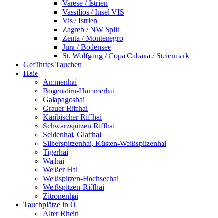
Varese / Istrien
Vassilios / Insel VIS
Vis / Istrien
Zagreb / NW Split
Zenta / Montenegro
Jura / Bodensee
St. Wolfgang / Copa Cabana / Steiermark
Geführtes Tauchen
Haie
Ammenhai
Bogenstirn-Hammerhai
Galapagoshai
Grauer Riffhai
Karibischer Riffhai
Schwarzspitzen-Riffhai
Seidenhai, Glatthai
Silberspitzenhai, Küsten-Weißspitzenhai
Tigerhai
Walhai
Weißer Hai
Weißspitzen-Hochseehai
Weißspitzen-Riffhai
Zitronenhai
Tauchplätze in Ö
Alter Rhein