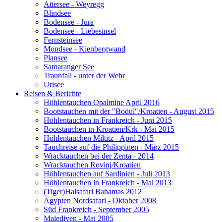
Attersee - Weyregg
Blindsee
Bodensee - Jura
Bodensee - Liebesinsel
Fernsteinsee
Mondsee - Kienbergwand
Plansee
Samaranger See
Traunfall - unter der Wehr
Urisee
Reisen & Berichte
Höhlentauchen Opalmine April 2016
Bootstauchen mit der "Bodul"/Kroatien - August 2015
Höhlentauchen in Frankreich - Juni 2015
Bootstauchen in Kroatien/Krk - Mai 2015
Höhlentauchen Miltitz - April 2015
Tauchreise auf die Philippinen - März 2015
Wracktauchen bei der Zenta - 2014
Wracktauchen Rovinj/Kroatien
Höhlentauchen auf Sardinien - Juli 2013
Höhlentauchen in Frankreich - Mai 2013
(Tiger)Haisafari Bahamas 2012
Ägypten Nordsafari - Oktober 2008
Süd Frankreich - September 2005
Malediven - Mai 2005