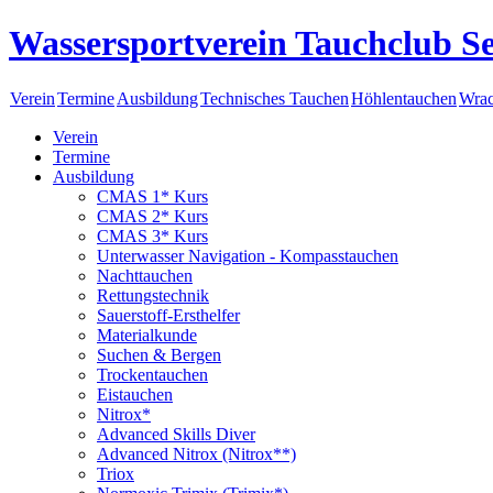
Wassersportverein Tauchclub Se
Verein
Termine
Ausbildung
Technisches Tauchen
Höhlentauchen
Wrac
Verein
Termine
Ausbildung
CMAS 1* Kurs
CMAS 2* Kurs
CMAS 3* Kurs
Unterwasser Navigation - Kompasstauchen
Nachttauchen
Rettungstechnik
Sauerstoff-Ersthelfer
Materialkunde
Suchen & Bergen
Trockentauchen
Eistauchen
Nitrox*
Advanced Skills Diver
Advanced Nitrox (Nitrox**)
Triox