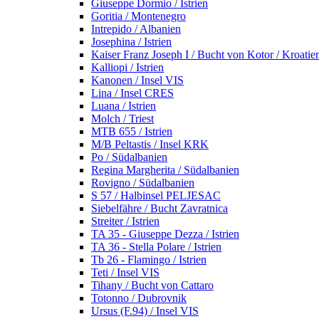
Giuseppe Dormio / Istrien
Goritia / Montenegro
Intrepido / Albanien
Josephina / Istrien
Kaiser Franz Joseph I / Bucht von Kotor / Kroatie
Kalliopi / Istrien
Kanonen / Insel VIS
Lina / Insel CRES
Luana / Istrien
Molch / Triest
MTB 655 / Istrien
M/B Peltastis / Insel KRK
Po / Südalbanien
Regina Margherita / Südalbanien
Rovigno / Südalbanien
S 57 / Halbinsel PELJESAC
Siebelfähre / Bucht Zavratnica
Streiter / Istrien
TA 35 - Giuseppe Dezza / Istrien
TA 36 - Stella Polare / Istrien
Tb 26 - Flamingo / Istrien
Teti / Insel VIS
Tihany / Bucht von Cattaro
Totonno / Dubrovnik
Ursus (F.94) / Insel VIS