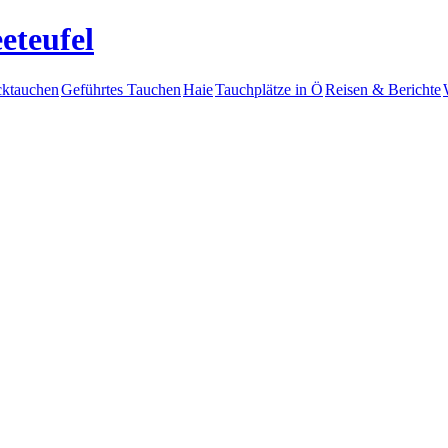
eteufel
ktauchen
Geführtes Tauchen
Haie
Tauchplätze in Ö
Reisen & Berichte