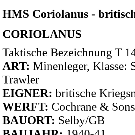
HMS Coriolanus - britisc
CORIOLANUS
Taktische Bezeichnung T 1
ART:
Minenleger, Klasse: 
Trawler
EIGNER:
britische Kriegs
WERFT:
Cochrane & Sons 
BAUORT:
Selby/GB
BAUJAHR:
1940-41