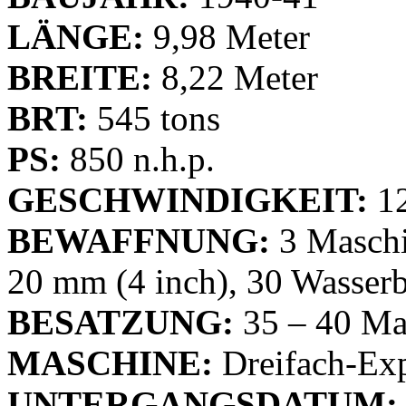
LÄNGE:
9,98 Meter
BREITE:
8,22 Meter
BRT:
545 tons
PS:
850 n.h.p.
GESCHWINDIGKEIT:
12
BEWAFFNUNG:
3 Maschi
20 mm (4 inch), 30 Wasse
BESATZUNG:
35 – 40 Man
MASCHINE:
Dreifach-Ex
UNTERGANGSDATUM: