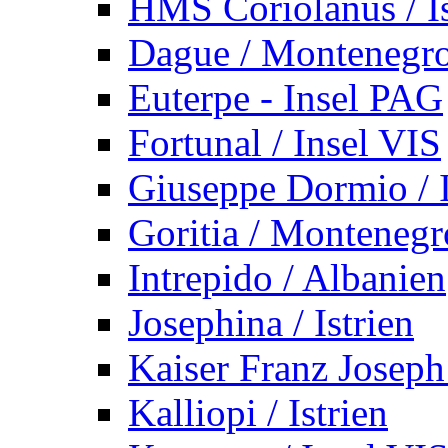
HMS Coriolanus / Is
Dague / Montenegr
Euterpe - Insel PAG
Fortunal / Insel VIS
Giuseppe Dormio / I
Goritia / Montenegr
Intrepido / Albanien
Josephina / Istrien
Kaiser Franz Joseph
Kalliopi / Istrien