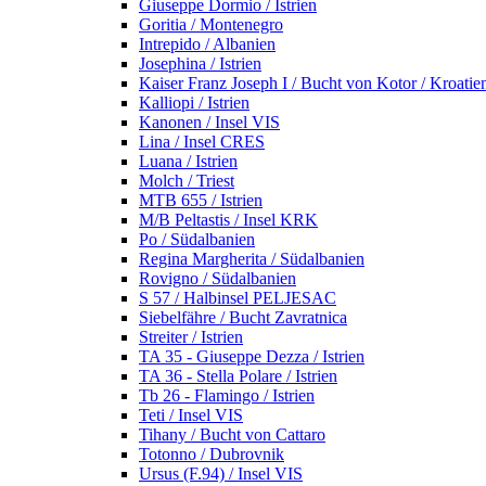
Giuseppe Dormio / Istrien
Goritia / Montenegro
Intrepido / Albanien
Josephina / Istrien
Kaiser Franz Joseph I / Bucht von Kotor / Kroatie
Kalliopi / Istrien
Kanonen / Insel VIS
Lina / Insel CRES
Luana / Istrien
Molch / Triest
MTB 655 / Istrien
M/B Peltastis / Insel KRK
Po / Südalbanien
Regina Margherita / Südalbanien
Rovigno / Südalbanien
S 57 / Halbinsel PELJESAC
Siebelfähre / Bucht Zavratnica
Streiter / Istrien
TA 35 - Giuseppe Dezza / Istrien
TA 36 - Stella Polare / Istrien
Tb 26 - Flamingo / Istrien
Teti / Insel VIS
Tihany / Bucht von Cattaro
Totonno / Dubrovnik
Ursus (F.94) / Insel VIS