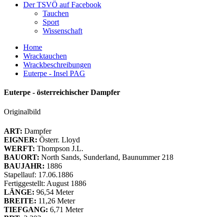
Der TSVÖ auf Facebook
Tauchen
Sport
Wissenschaft
Home
Wracktauchen
Wrackbeschreibungen
Euterpe - Insel PAG
Euterpe - österreichischer Dampfer
Originalbild
ART:
Dampfer
EIGNER:
Österr. Lloyd
WERFT:
Thompson J.L.
BAUORT:
North Sands, Sunderland, Baunummer 218
BAUJAHR:
1886
Stapellauf: 17.06.1886
Fertiggestellt: August 1886
LÄNGE:
96,54 Meter
BREITE:
11,26 Meter
TIEFGANG:
6,71 Meter