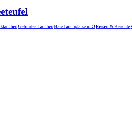
eteufel
ktauchen
Geführtes Tauchen
Haie
Tauchplätze in Ö
Reisen & Berichte