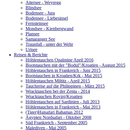
Attersee - Weyregg
Blindsee
Bodensee - Jura
Bodensee - Liebesinsel
Fernsteinsee
Mondsee - Kienbergwand
Plansee
Samaranger See
Traunfall - unter der Wehr
Urisee
Reisen & Berichte
Höhlentauchen Opalmine April 2016
Bootstauchen mit der "Bodul"/Kroatien - August 2015
Höhlentauchen in Frankreich - Juni 2015
Bootstauchen in Kroatien/Krk - Mai 2015
Höhlentauchen Miltitz - April 2015
Tauchreise auf die Philippinen - März 2015
Wracktauchen bei der Zenta - 2014
Wracktauchen Rovinj/Kroatien
Höhlentauchen auf Sardinien - Juli 2013
Höhlentauchen in Frankreich - Mai 2013
(Tiger)Haisafari Bahamas 2012
Ägypten Nordsafari - Oktober 2008
Süd Frankreich - September 2005
Malediven - Mai 2005