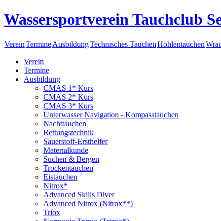
Wassersportverein Tauchclub Se
Verein
Termine
Ausbildung
Technisches Tauchen
Höhlentauchen
Wrac
Verein
Termine
Ausbildung
CMAS 1* Kurs
CMAS 2* Kurs
CMAS 3* Kurs
Unterwasser Navigation - Kompasstauchen
Nachttauchen
Rettungstechnik
Sauerstoff-Ersthelfer
Materialkunde
Suchen & Bergen
Trockentauchen
Eistauchen
Nitrox*
Advanced Skills Diver
Advanced Nitrox (Nitrox**)
Triox