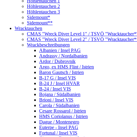
Höhlentauchen 1
Höhlentauchen 2
Höhlentauchen 3
Sidemount*
Sidemount**
Wracktauchen
CMAS "Wreck Diver Level 1" / TSVÖ "Wracktaucher*
CMAS "Wreck Diver Level 2" / TSVÖ "Wracktaucher*
Wrackbeschreibungen
Albanien / Insel PAG
Andrassy / Nordalbanien
Ardor / Dubrovnik
Argo, ex HMS Flint / Istrien
Baron Gautsch / Istrien
B-17 G / Insel VIS
B-24 J / Insel HVAR
B-24 / Insel VIS
Bojana / Südalbanien
Brioni / Insel VIS
Carola / Südalbanien
Cesare Rossarol / Istrien
HMS Coriolanus / Istrien
Dague / Montenegro
Euterpe - Insel PAG
Fortunal / Insel VIS