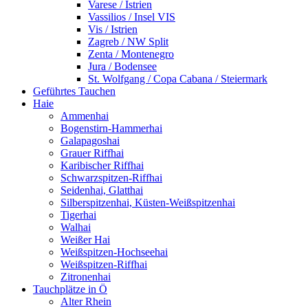
Varese / Istrien
Vassilios / Insel VIS
Vis / Istrien
Zagreb / NW Split
Zenta / Montenegro
Jura / Bodensee
St. Wolfgang / Copa Cabana / Steiermark
Geführtes Tauchen
Haie
Ammenhai
Bogenstirn-Hammerhai
Galapagoshai
Grauer Riffhai
Karibischer Riffhai
Schwarzspitzen-Riffhai
Seidenhai, Glatthai
Silberspitzenhai, Küsten-Weißspitzenhai
Tigerhai
Walhai
Weißer Hai
Weißspitzen-Hochseehai
Weißspitzen-Riffhai
Zitronenhai
Tauchplätze in Ö
Alter Rhein