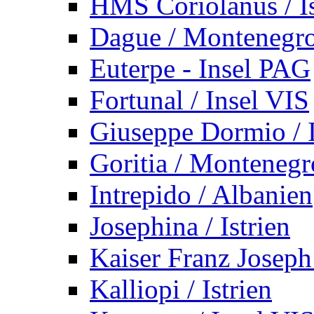
HMS Coriolanus / Is
Dague / Montenegr
Euterpe - Insel PAG
Fortunal / Insel VIS
Giuseppe Dormio / I
Goritia / Montenegr
Intrepido / Albanien
Josephina / Istrien
Kaiser Franz Joseph
Kalliopi / Istrien