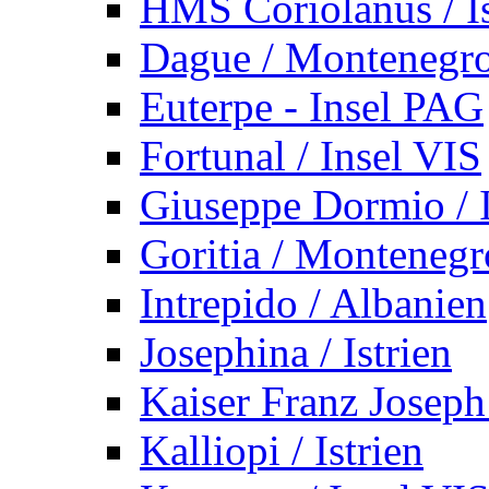
HMS Coriolanus / Is
Dague / Montenegr
Euterpe - Insel PAG
Fortunal / Insel VIS
Giuseppe Dormio / I
Goritia / Montenegr
Intrepido / Albanien
Josephina / Istrien
Kaiser Franz Joseph
Kalliopi / Istrien