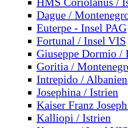
HMS Coriolanus / Is
Dague / Montenegr
Euterpe - Insel PAG
Fortunal / Insel VIS
Giuseppe Dormio / I
Goritia / Montenegr
Intrepido / Albanien
Josephina / Istrien
Kaiser Franz Joseph
Kalliopi / Istrien