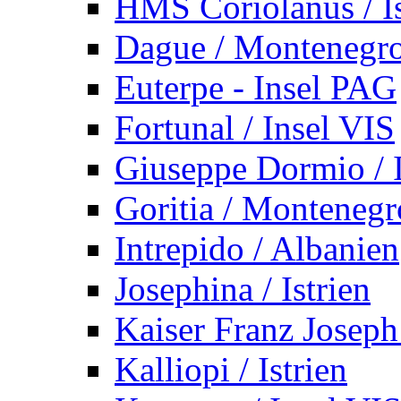
HMS Coriolanus / Is
Dague / Montenegr
Euterpe - Insel PAG
Fortunal / Insel VIS
Giuseppe Dormio / I
Goritia / Montenegr
Intrepido / Albanien
Josephina / Istrien
Kaiser Franz Joseph
Kalliopi / Istrien