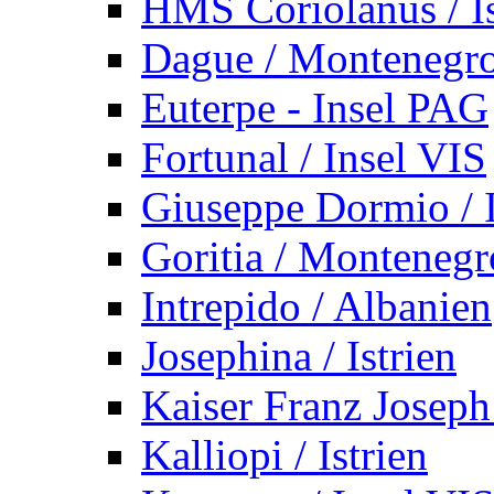
HMS Coriolanus / Is
Dague / Montenegr
Euterpe - Insel PAG
Fortunal / Insel VIS
Giuseppe Dormio / I
Goritia / Montenegr
Intrepido / Albanien
Josephina / Istrien
Kaiser Franz Joseph
Kalliopi / Istrien