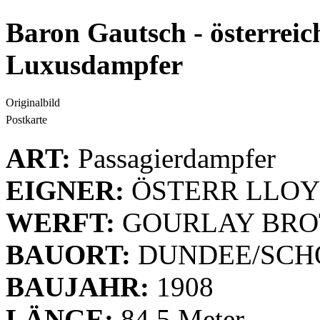
Baron Gautsch - österreic
Luxusdampfer
Originalbild
Postkarte
ART:
Passagierdampfer
EIGNER:
ÖSTERR LLO
WERFT:
GOURLAY BRO
BAUORT:
DUNDEE/SCH
BAUJAHR:
1908
LÄNGE:
84,5 Meter