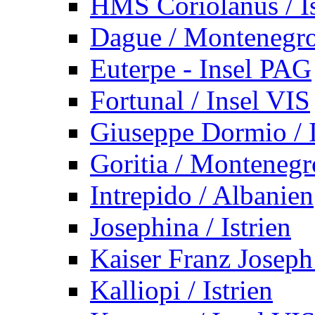
HMS Coriolanus / Is
Dague / Montenegr
Euterpe - Insel PAG
Fortunal / Insel VIS
Giuseppe Dormio / I
Goritia / Montenegr
Intrepido / Albanien
Josephina / Istrien
Kaiser Franz Joseph
Kalliopi / Istrien