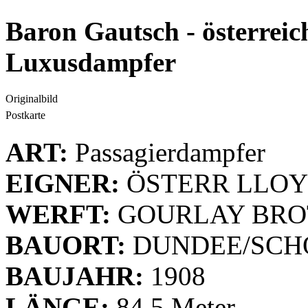
Baron Gautsch - österreic
Luxusdampfer
Originalbild
Postkarte
ART:
Passagierdampfer
EIGNER:
ÖSTERR LLO
WERFT:
GOURLAY BRO
BAUORT:
DUNDEE/SCH
BAUJAHR:
1908
LÄNGE:
84,5 Meter