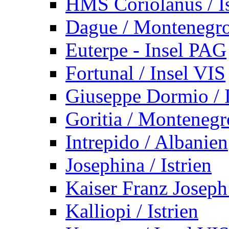
HMS Coriolanus / Is
Dague / Montenegr
Euterpe - Insel PAG
Fortunal / Insel VIS
Giuseppe Dormio / I
Goritia / Montenegr
Intrepido / Albanien
Josephina / Istrien
Kaiser Franz Joseph
Kalliopi / Istrien