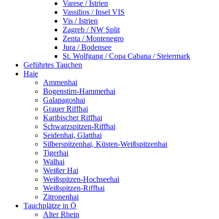
Varese / Istrien
Vassilios / Insel VIS
Vis / Istrien
Zagreb / NW Split
Zenta / Montenegro
Jura / Bodensee
St. Wolfgang / Copa Cabana / Steiermark
Geführtes Tauchen
Haie
Ammenhai
Bogenstirn-Hammerhai
Galapagoshai
Grauer Riffhai
Karibischer Riffhai
Schwarzspitzen-Riffhai
Seidenhai, Glatthai
Silberspitzenhai, Küsten-Weißspitzenhai
Tigerhai
Walhai
Weißer Hai
Weißspitzen-Hochseehai
Weißspitzen-Riffhai
Zitronenhai
Tauchplätze in Ö
Alter Rhein