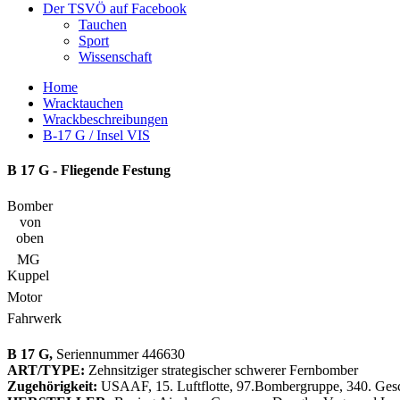
Der TSVÖ auf Facebook
Tauchen
Sport
Wissenschaft
Home
Wracktauchen
Wrackbeschreibungen
B-17 G / Insel VIS
B 17 G - Fliegende Festung
Bomber
von
oben
MG
Kuppel
Motor
Fahrwerk
B 17 G,
Seriennummer 446630
ART/TYPE:
Zehnsitziger strategischer schwerer Fernbomber
Zugehörigkeit:
USAAF, 15. Luftflotte, 97.Bombergruppe, 340. Ges