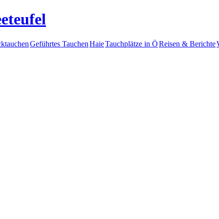
eteufel
ktauchen
Geführtes Tauchen
Haie
Tauchplätze in Ö
Reisen & Berichte