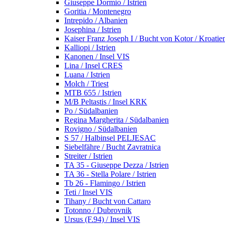
Giuseppe Dormio / Istrien
Goritia / Montenegro
Intrepido / Albanien
Josephina / Istrien
Kaiser Franz Joseph I / Bucht von Kotor / Kroatie
Kalliopi / Istrien
Kanonen / Insel VIS
Lina / Insel CRES
Luana / Istrien
Molch / Triest
MTB 655 / Istrien
M/B Peltastis / Insel KRK
Po / Südalbanien
Regina Margherita / Südalbanien
Rovigno / Südalbanien
S 57 / Halbinsel PELJESAC
Siebelfähre / Bucht Zavratnica
Streiter / Istrien
TA 35 - Giuseppe Dezza / Istrien
TA 36 - Stella Polare / Istrien
Tb 26 - Flamingo / Istrien
Teti / Insel VIS
Tihany / Bucht von Cattaro
Totonno / Dubrovnik
Ursus (F.94) / Insel VIS