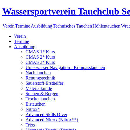
Wassersportverein Tauchclub Se
Verein
Termine
Ausbildung
Technisches Tauchen
Höhlentauchen
Wrac
Verein
Termine
Ausbildung
CMAS 1* Kurs
CMAS 2* Kurs
CMAS 3* Kurs
Unterwasser Navigation - Kompasstauchen
Nachttauchen
Rettungstechnik
Sauerstoff-Ersthelfer
Materialkunde
Suchen & Bergen
Trockentauchen
Eistauchen
Nitrox*
Advanced Skills Diver
Advanced Nitrox (Nitrox**)
Triox