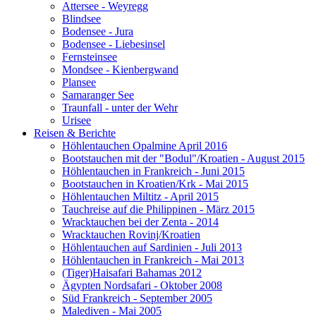
Attersee - Weyregg
Blindsee
Bodensee - Jura
Bodensee - Liebesinsel
Fernsteinsee
Mondsee - Kienbergwand
Plansee
Samaranger See
Traunfall - unter der Wehr
Urisee
Reisen & Berichte
Höhlentauchen Opalmine April 2016
Bootstauchen mit der "Bodul"/Kroatien - August 2015
Höhlentauchen in Frankreich - Juni 2015
Bootstauchen in Kroatien/Krk - Mai 2015
Höhlentauchen Miltitz - April 2015
Tauchreise auf die Philippinen - März 2015
Wracktauchen bei der Zenta - 2014
Wracktauchen Rovinj/Kroatien
Höhlentauchen auf Sardinien - Juli 2013
Höhlentauchen in Frankreich - Mai 2013
(Tiger)Haisafari Bahamas 2012
Ägypten Nordsafari - Oktober 2008
Süd Frankreich - September 2005
Malediven - Mai 2005