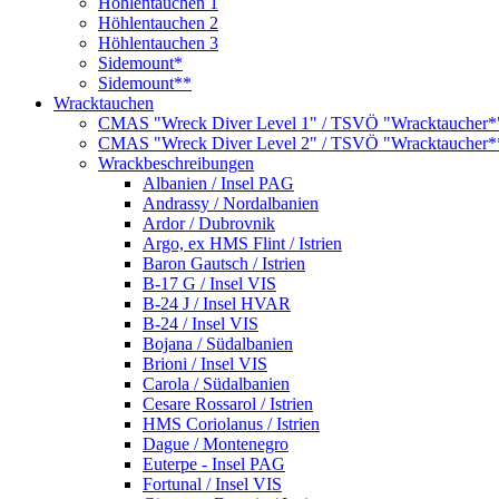
Höhlentauchen 1
Höhlentauchen 2
Höhlentauchen 3
Sidemount*
Sidemount**
Wracktauchen
CMAS "Wreck Diver Level 1" / TSVÖ "Wracktaucher*
CMAS "Wreck Diver Level 2" / TSVÖ "Wracktaucher*
Wrackbeschreibungen
Albanien / Insel PAG
Andrassy / Nordalbanien
Ardor / Dubrovnik
Argo, ex HMS Flint / Istrien
Baron Gautsch / Istrien
B-17 G / Insel VIS
B-24 J / Insel HVAR
B-24 / Insel VIS
Bojana / Südalbanien
Brioni / Insel VIS
Carola / Südalbanien
Cesare Rossarol / Istrien
HMS Coriolanus / Istrien
Dague / Montenegro
Euterpe - Insel PAG
Fortunal / Insel VIS