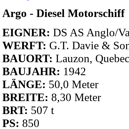
Argo - Diesel Motorschiff
EIGNER:
DS AS Anglo/Va
WERFT:
G.T. Davie & So
BAUORT:
Lauzon, Quebe
BAUJAHR:
1942
LÄNGE:
50,0 Meter
BREITE:
8,30 Meter
BRT:
507 t
PS:
850