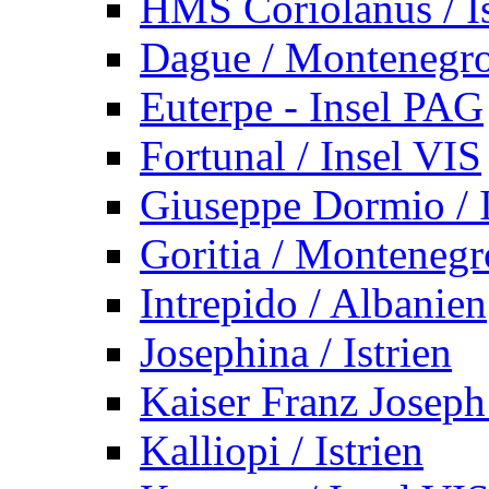
HMS Coriolanus / Is
Dague / Montenegr
Euterpe - Insel PAG
Fortunal / Insel VIS
Giuseppe Dormio / I
Goritia / Montenegr
Intrepido / Albanien
Josephina / Istrien
Kaiser Franz Joseph
Kalliopi / Istrien