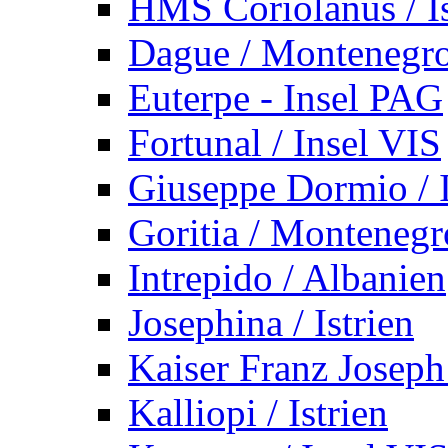
HMS Coriolanus / Is
Dague / Montenegr
Euterpe - Insel PAG
Fortunal / Insel VIS
Giuseppe Dormio / I
Goritia / Montenegr
Intrepido / Albanien
Josephina / Istrien
Kaiser Franz Joseph
Kalliopi / Istrien