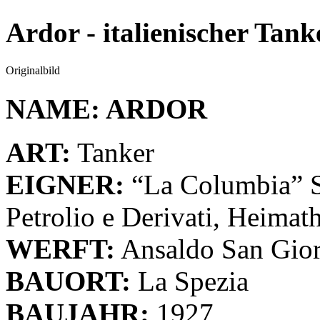
Ardor - italienischer Tank
Originalbild
NAME:
ARDOR
ART:
Tanker
EIGNER:
“La Columbia” So
Petrolio e Derivati, Heima
WERFT:
Ansaldo San Gio
BAUORT:
La Spezia
BAUJAHR:
1927