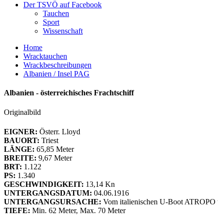
Der TSVÖ auf Facebook
Tauchen
Sport
Wissenschaft
Home
Wracktauchen
Wrackbeschreibungen
Albanien / Insel PAG
Albanien - österreichisches Frachtschiff
Originalbild
EIGNER:
Österr. Lloyd
BAUORT:
Triest
LÄNGE:
65,85 Meter
BREITE:
9,67 Meter
BRT:
1.122
PS:
1.340
GESCHWINDIGKEIT:
13,14 Kn
UNTERGANGSDATUM:
04.06.1916
UNTERGANGSURSACHE:
Vom italienischen U-Boot ATROPO t
TIEFE:
Min. 62 Meter, Max. 70 Meter