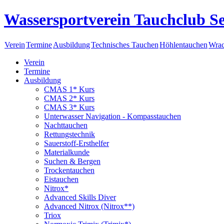
Wassersportverein Tauchclub Se
Verein
Termine
Ausbildung
Technisches Tauchen
Höhlentauchen
Wrac
Verein
Termine
Ausbildung
CMAS 1* Kurs
CMAS 2* Kurs
CMAS 3* Kurs
Unterwasser Navigation - Kompasstauchen
Nachttauchen
Rettungstechnik
Sauerstoff-Ersthelfer
Materialkunde
Suchen & Bergen
Trockentauchen
Eistauchen
Nitrox*
Advanced Skills Diver
Advanced Nitrox (Nitrox**)
Triox