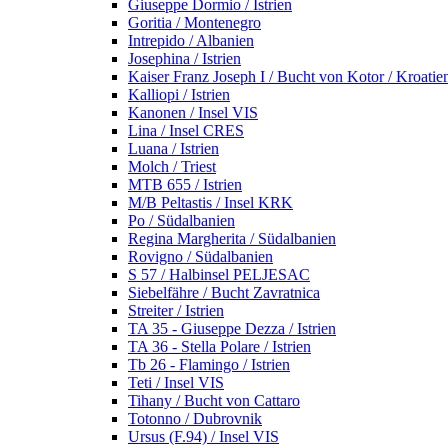
Giuseppe Dormio / Istrien
Goritia / Montenegro
Intrepido / Albanien
Josephina / Istrien
Kaiser Franz Joseph I / Bucht von Kotor / Kroatie
Kalliopi / Istrien
Kanonen / Insel VIS
Lina / Insel CRES
Luana / Istrien
Molch / Triest
MTB 655 / Istrien
M/B Peltastis / Insel KRK
Po / Südalbanien
Regina Margherita / Südalbanien
Rovigno / Südalbanien
S 57 / Halbinsel PELJESAC
Siebelfähre / Bucht Zavratnica
Streiter / Istrien
TA 35 - Giuseppe Dezza / Istrien
TA 36 - Stella Polare / Istrien
Tb 26 - Flamingo / Istrien
Teti / Insel VIS
Tihany / Bucht von Cattaro
Totonno / Dubrovnik
Ursus (F.94) / Insel VIS