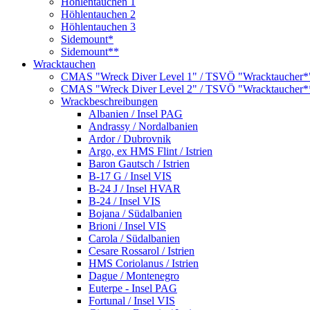
Höhlentauchen 1
Höhlentauchen 2
Höhlentauchen 3
Sidemount*
Sidemount**
Wracktauchen
CMAS "Wreck Diver Level 1" / TSVÖ "Wracktaucher*
CMAS "Wreck Diver Level 2" / TSVÖ "Wracktaucher*
Wrackbeschreibungen
Albanien / Insel PAG
Andrassy / Nordalbanien
Ardor / Dubrovnik
Argo, ex HMS Flint / Istrien
Baron Gautsch / Istrien
B-17 G / Insel VIS
B-24 J / Insel HVAR
B-24 / Insel VIS
Bojana / Südalbanien
Brioni / Insel VIS
Carola / Südalbanien
Cesare Rossarol / Istrien
HMS Coriolanus / Istrien
Dague / Montenegro
Euterpe - Insel PAG
Fortunal / Insel VIS