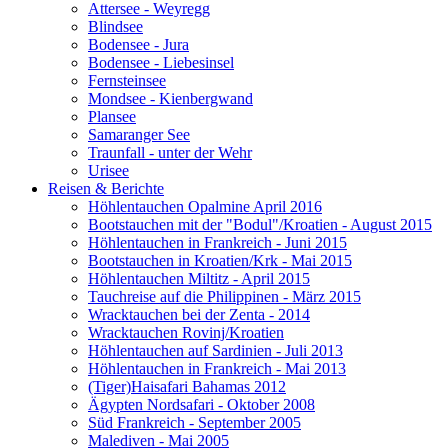
Attersee - Weyregg
Blindsee
Bodensee - Jura
Bodensee - Liebesinsel
Fernsteinsee
Mondsee - Kienbergwand
Plansee
Samaranger See
Traunfall - unter der Wehr
Urisee
Reisen & Berichte
Höhlentauchen Opalmine April 2016
Bootstauchen mit der "Bodul"/Kroatien - August 2015
Höhlentauchen in Frankreich - Juni 2015
Bootstauchen in Kroatien/Krk - Mai 2015
Höhlentauchen Miltitz - April 2015
Tauchreise auf die Philippinen - März 2015
Wracktauchen bei der Zenta - 2014
Wracktauchen Rovinj/Kroatien
Höhlentauchen auf Sardinien - Juli 2013
Höhlentauchen in Frankreich - Mai 2013
(Tiger)Haisafari Bahamas 2012
Ägypten Nordsafari - Oktober 2008
Süd Frankreich - September 2005
Malediven - Mai 2005