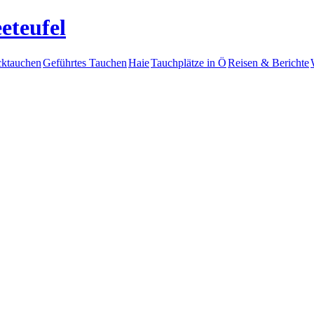
eteufel
ktauchen
Geführtes Tauchen
Haie
Tauchplätze in Ö
Reisen & Berichte