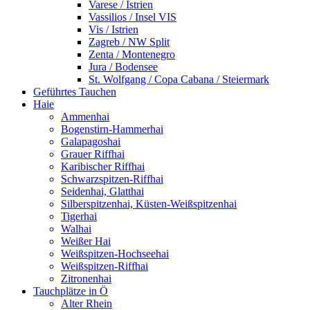
Varese / Istrien
Vassilios / Insel VIS
Vis / Istrien
Zagreb / NW Split
Zenta / Montenegro
Jura / Bodensee
St. Wolfgang / Copa Cabana / Steiermark
Geführtes Tauchen
Haie
Ammenhai
Bogenstirn-Hammerhai
Galapagoshai
Grauer Riffhai
Karibischer Riffhai
Schwarzspitzen-Riffhai
Seidenhai, Glatthai
Silberspitzenhai, Küsten-Weißspitzenhai
Tigerhai
Walhai
Weißer Hai
Weißspitzen-Hochseehai
Weißspitzen-Riffhai
Zitronenhai
Tauchplätze in Ö
Alter Rhein