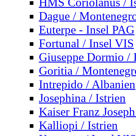
HMS Coriolanus / Is
Dague / Montenegr
Euterpe - Insel PAG
Fortunal / Insel VIS
Giuseppe Dormio / I
Goritia / Montenegr
Intrepido / Albanien
Josephina / Istrien
Kaiser Franz Joseph
Kalliopi / Istrien