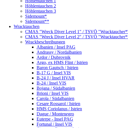
Höhlentauchen 1
Höhlentauchen 2
Höhlentauchen 3
Sidemount*
Sidemount**
Wracktauchen
CMAS "Wreck Diver Level 1" / TSVÖ "Wracktaucher*
CMAS "Wreck Diver Level 2" / TSVÖ "Wracktaucher*
Wrackbeschreibungen
Albanien / Insel PAG
Andrassy / Nordalbanien
Ardor / Dubrovnik
Argo, ex HMS Flint / Istrien
Baron Gautsch / Istrien
B-17 G / Insel VIS
B-24 J / Insel HVAR
B-24 / Insel VIS
Bojana / Südalbanien
Brioni / Insel VIS
Carola / Südalbanien
Cesare Rossarol / Istrien
HMS Coriolanus / Istrien
Dague / Montenegro
Euterpe - Insel PAG
Fortunal / Insel VIS