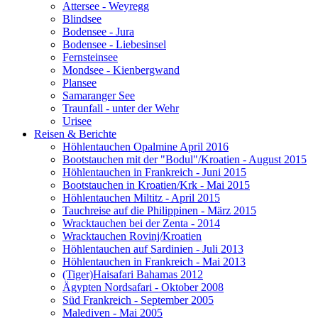
Attersee - Weyregg
Blindsee
Bodensee - Jura
Bodensee - Liebesinsel
Fernsteinsee
Mondsee - Kienbergwand
Plansee
Samaranger See
Traunfall - unter der Wehr
Urisee
Reisen & Berichte
Höhlentauchen Opalmine April 2016
Bootstauchen mit der "Bodul"/Kroatien - August 2015
Höhlentauchen in Frankreich - Juni 2015
Bootstauchen in Kroatien/Krk - Mai 2015
Höhlentauchen Miltitz - April 2015
Tauchreise auf die Philippinen - März 2015
Wracktauchen bei der Zenta - 2014
Wracktauchen Rovinj/Kroatien
Höhlentauchen auf Sardinien - Juli 2013
Höhlentauchen in Frankreich - Mai 2013
(Tiger)Haisafari Bahamas 2012
Ägypten Nordsafari - Oktober 2008
Süd Frankreich - September 2005
Malediven - Mai 2005