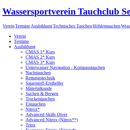
Wassersportverein Tauchclub Se
Verein
Termine
Ausbildung
Technisches Tauchen
Höhlentauchen
Wrac
Verein
Termine
Ausbildung
CMAS 1* Kurs
CMAS 2* Kurs
CMAS 3* Kurs
Unterwasser Navigation - Kompasstauchen
Nachttauchen
Rettungstechnik
Sauerstoff-Ersthelfer
Materialkunde
Suchen & Bergen
Trockentauchen
Eistauchen
Nitrox*
Advanced Skills Diver
Advanced Nitrox (Nitrox**)
Triox