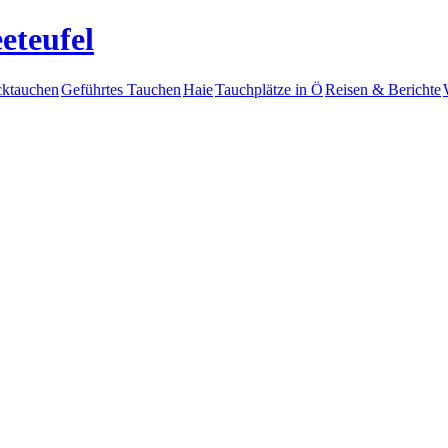
eteufel
ktauchen
Geführtes Tauchen
Haie
Tauchplätze in Ö
Reisen & Berichte