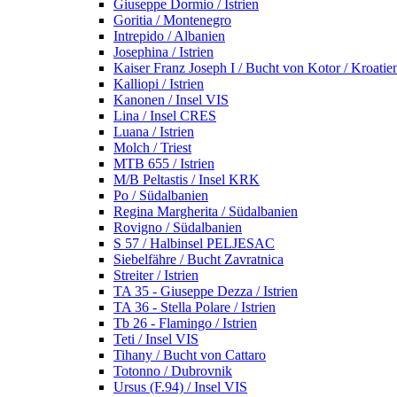
Giuseppe Dormio / Istrien
Goritia / Montenegro
Intrepido / Albanien
Josephina / Istrien
Kaiser Franz Joseph I / Bucht von Kotor / Kroatie
Kalliopi / Istrien
Kanonen / Insel VIS
Lina / Insel CRES
Luana / Istrien
Molch / Triest
MTB 655 / Istrien
M/B Peltastis / Insel KRK
Po / Südalbanien
Regina Margherita / Südalbanien
Rovigno / Südalbanien
S 57 / Halbinsel PELJESAC
Siebelfähre / Bucht Zavratnica
Streiter / Istrien
TA 35 - Giuseppe Dezza / Istrien
TA 36 - Stella Polare / Istrien
Tb 26 - Flamingo / Istrien
Teti / Insel VIS
Tihany / Bucht von Cattaro
Totonno / Dubrovnik
Ursus (F.94) / Insel VIS