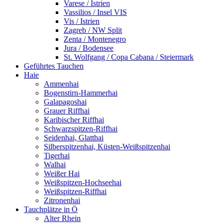
Varese / Istrien
Vassilios / Insel VIS
Vis / Istrien
Zagreb / NW Split
Zenta / Montenegro
Jura / Bodensee
St. Wolfgang / Copa Cabana / Steiermark
Geführtes Tauchen
Haie
Ammenhai
Bogenstirn-Hammerhai
Galapagoshai
Grauer Riffhai
Karibischer Riffhai
Schwarzspitzen-Riffhai
Seidenhai, Glatthai
Silberspitzenhai, Küsten-Weißspitzenhai
Tigerhai
Walhai
Weißer Hai
Weißspitzen-Hochseehai
Weißspitzen-Riffhai
Zitronenhai
Tauchplätze in Ö
Alter Rhein