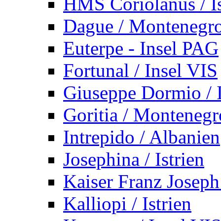
HMS Coriolanus / Is
Dague / Montenegr
Euterpe - Insel PAG
Fortunal / Insel VIS
Giuseppe Dormio / I
Goritia / Montenegr
Intrepido / Albanien
Josephina / Istrien
Kaiser Franz Joseph
Kalliopi / Istrien