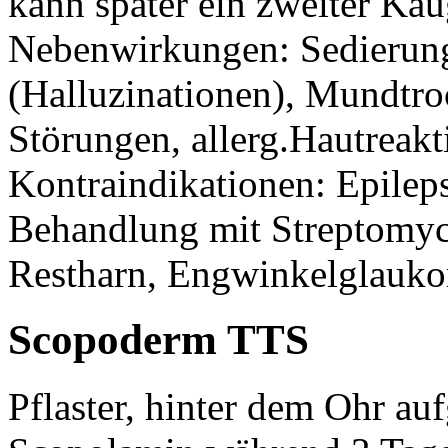
kann später ein zweiter 
Nebenwirkungen: Sedierung
(Halluzinationen), Mundtroc
Störungen, allerg.Hautreak
Kontraindikationen: Epilep
Behandlung mit Streptomyci
Restharn, Engwinkelglauk
Scopoderm TTS
Pflaster, hinter dem Ohr au