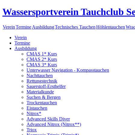
Wassersportverein Tauchclub Se
Verein
Termine
Ausbildung
Technisches Tauchen
Höhlentauchen
Wrac
Verein
Termine
Ausbildung
CMAS 1* Kurs
CMAS 2* Kurs
CMAS 3* Kurs
Unterwasser Navigation - Kompasstauchen
Nachttauchen
Rettungstechnik
Sauerstoff-Ersthelfer
Materialkunde
Suchen & Bergen
Trockentauchen
Eistauchen
Nitrox*
Advanced Skills Diver
Advanced Nitrox (Nitrox**)
Triox