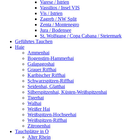
Varese / Istrien
Vassilios / Insel VIS
Vis / Istrien
Zagreb / NW Split
Zenta / Montenegro
Jura / Bodensee
St. Wolfgang / Copa Cabana / Steiermark
Geführtes Tauchen
Haie
Ammenhai
Bogenstirn-Hammerhai
Galapagoshai
Grauer Riffhai
Karibischer Riffhai
Schwarzspitzen-Riffhai
Seidenhai, Glatthai
Silberspitzenhai, Küsten-Weißspitzenhai
Tigerhai
Walhai
Weißer Hai
Weißspitzen-Hochseehai
Weißspitzen-Riffhai
Zitronenhai
Tauchplätze in Ö
Alter Rhein