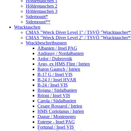
Höhlentauchen 1
Höhlentauchen 2
Höhlentauchen 3
Sidemount*
Sidemount**
Wracktauchen
CMAS "Wreck Diver Level 1" / TSVÖ "Wracktaucher*
CMAS "Wreck Diver Level 2" / TSVÖ "Wracktaucher*
Wrackbeschreibungen
Albanien / Insel PAG
Andrassy / Nordalbanien
Ardor / Dubrovnik
Argo, ex HMS Flint / Istrien
Baron Gautsch / Istrien
B-17 G / Insel VIS
B-24 J / Insel HVAR
B-24 / Insel VIS
Bojana / Südalbanien
Brioni / Insel VIS
Carola / Südalbanien
Cesare Rossarol / Istrien
HMS Coriolanus / Istrien
Dague / Montenegro
Euterpe - Insel PAG
Fortunal / Insel VIS