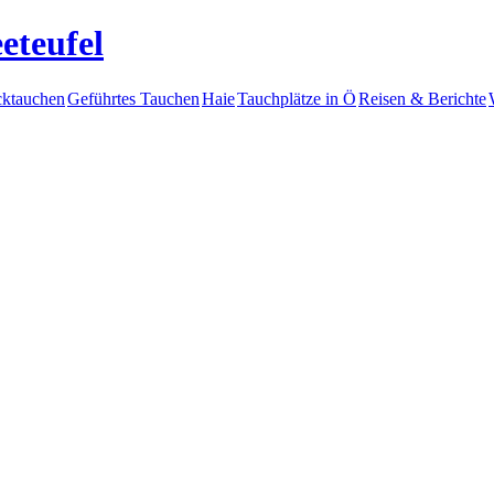
eteufel
ktauchen
Geführtes Tauchen
Haie
Tauchplätze in Ö
Reisen & Berichte