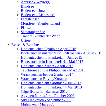
Attersee - Weyregg
Blindsee
Bodensee - Jura
Bodensee - Liebesinsel
Fernsteinsee
Mondsee - Kienbergwand
Plansee
Samaranger See
Traunfall - unter der Wehr
Urisee
Reisen & Berichte
Höhlentauchen Opalmine April 2016
Bootstauchen mit der "Bodul"/Kroatien - August 2015
Höhlentauchen in Frankreich - Juni 2015
Bootstauchen in Kroatien/Krk - Mai 2015
Höhlentauchen Miltitz - April 2015
Tauchreise auf die Philippinen - März 2015
Wracktauchen bei der Zenta - 2014
Wracktauchen Rovinj/Kroatien
Höhlentauchen auf Sardinien - Juli 2013
Höhlentauchen in Frankreich - Mai 2013
(Tiger)Haisafari Bahamas 2012
Ägypten Nordsafari - Oktober 2008
Süd Frankreich - September 2005
Malediven - Mai 2005