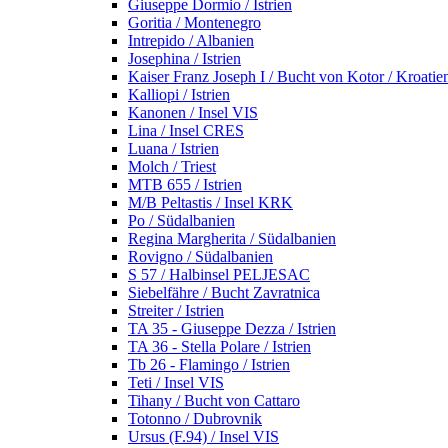
Giuseppe Dormio / Istrien
Goritia / Montenegro
Intrepido / Albanien
Josephina / Istrien
Kaiser Franz Joseph I / Bucht von Kotor / Kroatie
Kalliopi / Istrien
Kanonen / Insel VIS
Lina / Insel CRES
Luana / Istrien
Molch / Triest
MTB 655 / Istrien
M/B Peltastis / Insel KRK
Po / Südalbanien
Regina Margherita / Südalbanien
Rovigno / Südalbanien
S 57 / Halbinsel PELJESAC
Siebelfähre / Bucht Zavratnica
Streiter / Istrien
TA 35 - Giuseppe Dezza / Istrien
TA 36 - Stella Polare / Istrien
Tb 26 - Flamingo / Istrien
Teti / Insel VIS
Tihany / Bucht von Cattaro
Totonno / Dubrovnik
Ursus (F.94) / Insel VIS