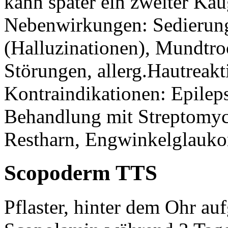
kann später ein zweiter 
Nebenwirkungen: Sedierung
(Halluzinationen), Mundtroc
Störungen, allerg.Hautreak
Kontraindikationen: Epilep
Behandlung mit Streptomyci
Restharn, Engwinkelglauk
Scopoderm TTS
Pflaster, hinter dem Ohr au