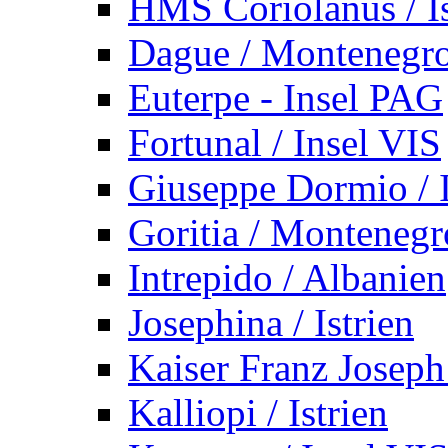
HMS Coriolanus / Is
Dague / Montenegr
Euterpe - Insel PAG
Fortunal / Insel VIS
Giuseppe Dormio / I
Goritia / Montenegr
Intrepido / Albanien
Josephina / Istrien
Kaiser Franz Joseph
Kalliopi / Istrien