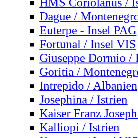
HMS Coriolanus / Is
Dague / Montenegr
Euterpe - Insel PAG
Fortunal / Insel VIS
Giuseppe Dormio / I
Goritia / Montenegr
Intrepido / Albanien
Josephina / Istrien
Kaiser Franz Joseph
Kalliopi / Istrien