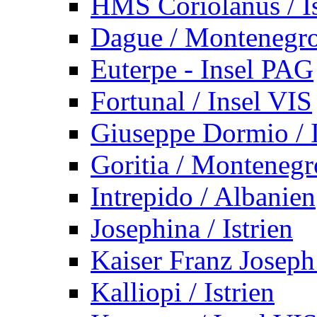
HMS Coriolanus / Is
Dague / Montenegr
Euterpe - Insel PAG
Fortunal / Insel VIS
Giuseppe Dormio / I
Goritia / Montenegr
Intrepido / Albanien
Josephina / Istrien
Kaiser Franz Joseph
Kalliopi / Istrien