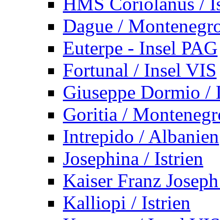
HMS Coriolanus / Is
Dague / Montenegr
Euterpe - Insel PAG
Fortunal / Insel VIS
Giuseppe Dormio / I
Goritia / Montenegr
Intrepido / Albanien
Josephina / Istrien
Kaiser Franz Joseph
Kalliopi / Istrien