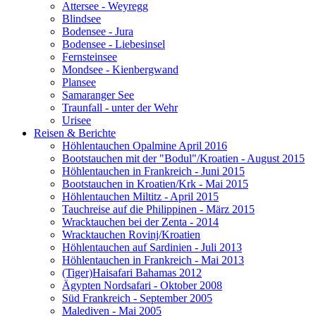
Attersee - Weyregg
Blindsee
Bodensee - Jura
Bodensee - Liebesinsel
Fernsteinsee
Mondsee - Kienbergwand
Plansee
Samaranger See
Traunfall - unter der Wehr
Urisee
Reisen & Berichte
Höhlentauchen Opalmine April 2016
Bootstauchen mit der "Bodul"/Kroatien - August 2015
Höhlentauchen in Frankreich - Juni 2015
Bootstauchen in Kroatien/Krk - Mai 2015
Höhlentauchen Miltitz - April 2015
Tauchreise auf die Philippinen - März 2015
Wracktauchen bei der Zenta - 2014
Wracktauchen Rovinj/Kroatien
Höhlentauchen auf Sardinien - Juli 2013
Höhlentauchen in Frankreich - Mai 2013
(Tiger)Haisafari Bahamas 2012
Ägypten Nordsafari - Oktober 2008
Süd Frankreich - September 2005
Malediven - Mai 2005