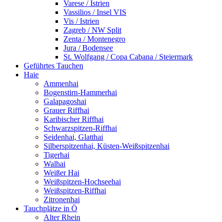
Varese / Istrien
Vassilios / Insel VIS
Vis / Istrien
Zagreb / NW Split
Zenta / Montenegro
Jura / Bodensee
St. Wolfgang / Copa Cabana / Steiermark
Geführtes Tauchen
Haie
Ammenhai
Bogenstirn-Hammerhai
Galapagoshai
Grauer Riffhai
Karibischer Riffhai
Schwarzspitzen-Riffhai
Seidenhai, Glatthai
Silberspitzenhai, Küsten-Weißspitzenhai
Tigerhai
Walhai
Weißer Hai
Weißspitzen-Hochseehai
Weißspitzen-Riffhai
Zitronenhai
Tauchplätze in Ö
Alter Rhein