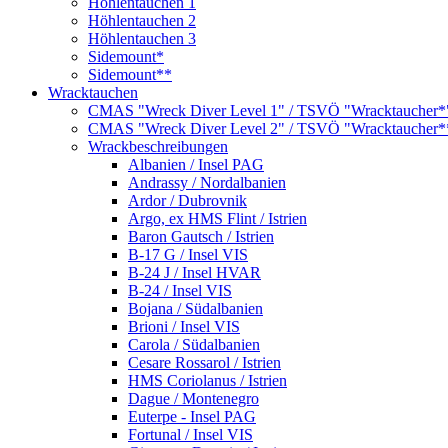
Höhlentauchen 1
Höhlentauchen 2
Höhlentauchen 3
Sidemount*
Sidemount**
Wracktauchen
CMAS "Wreck Diver Level 1" / TSVÖ "Wracktaucher*
CMAS "Wreck Diver Level 2" / TSVÖ "Wracktaucher*
Wrackbeschreibungen
Albanien / Insel PAG
Andrassy / Nordalbanien
Ardor / Dubrovnik
Argo, ex HMS Flint / Istrien
Baron Gautsch / Istrien
B-17 G / Insel VIS
B-24 J / Insel HVAR
B-24 / Insel VIS
Bojana / Südalbanien
Brioni / Insel VIS
Carola / Südalbanien
Cesare Rossarol / Istrien
HMS Coriolanus / Istrien
Dague / Montenegro
Euterpe - Insel PAG
Fortunal / Insel VIS