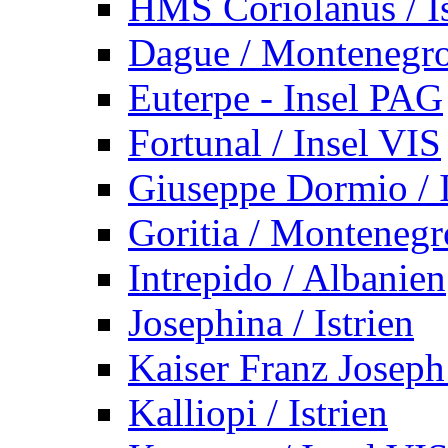
HMS Coriolanus / Is
Dague / Montenegr
Euterpe - Insel PAG
Fortunal / Insel VIS
Giuseppe Dormio / I
Goritia / Montenegr
Intrepido / Albanien
Josephina / Istrien
Kaiser Franz Joseph
Kalliopi / Istrien