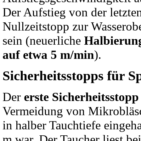
Der Aufstieg von der letzt
Nullzeitstopp zur Wasserob
sein (neuerliche
Halbieru
auf etwa 5 m/min
).
Sicherheitsstopps für S
Der
erste Sicherheitsstop
Vermeidung von Mikrobläsc
in halber Tauchtiefe eingeha
m war. Der Taucher liest be