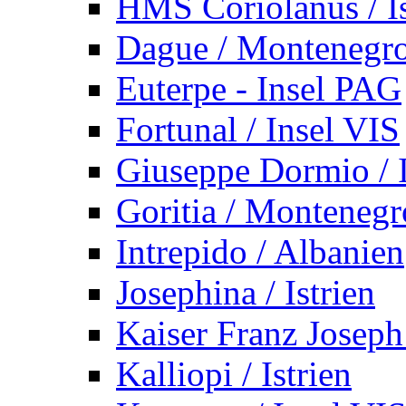
HMS Coriolanus / Is
Dague / Montenegr
Euterpe - Insel PAG
Fortunal / Insel VIS
Giuseppe Dormio / I
Goritia / Montenegr
Intrepido / Albanien
Josephina / Istrien
Kaiser Franz Joseph
Kalliopi / Istrien