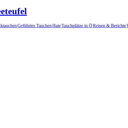
eteufel
ktauchen
Geführtes Tauchen
Haie
Tauchplätze in Ö
Reisen & Berichte