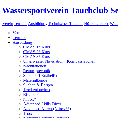
Wassersportverein Tauchclub Se
Verein
Termine
Ausbildung
Technisches Tauchen
Höhlentauchen
Wrac
Verein
Termine
Ausbildung
CMAS 1* Kurs
CMAS 2* Kurs
CMAS 3* Kurs
Unterwasser Navigation - Kompasstauchen
Nachttauchen
Rettungstechnik
Sauerstoff-Ersthelfer
Materialkunde
Suchen & Bergen
Trockentauchen
Eistauchen
Nitrox*
Advanced Skills Diver
Advanced Nitrox (Nitrox**)
Triox