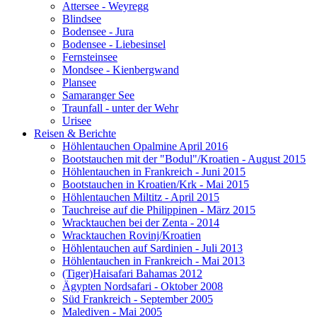
Attersee - Weyregg
Blindsee
Bodensee - Jura
Bodensee - Liebesinsel
Fernsteinsee
Mondsee - Kienbergwand
Plansee
Samaranger See
Traunfall - unter der Wehr
Urisee
Reisen & Berichte
Höhlentauchen Opalmine April 2016
Bootstauchen mit der "Bodul"/Kroatien - August 2015
Höhlentauchen in Frankreich - Juni 2015
Bootstauchen in Kroatien/Krk - Mai 2015
Höhlentauchen Miltitz - April 2015
Tauchreise auf die Philippinen - März 2015
Wracktauchen bei der Zenta - 2014
Wracktauchen Rovinj/Kroatien
Höhlentauchen auf Sardinien - Juli 2013
Höhlentauchen in Frankreich - Mai 2013
(Tiger)Haisafari Bahamas 2012
Ägypten Nordsafari - Oktober 2008
Süd Frankreich - September 2005
Malediven - Mai 2005