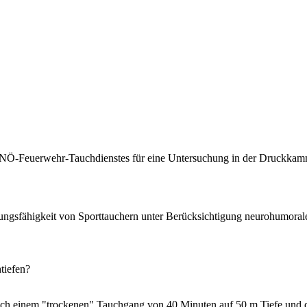
Ö-Feuerwehr-Tauchdienstes für eine Untersuchung in der Druckkamm
tungsfähigkeit von Sporttauchern unter Berücksichtigung neurohumoral
tiefen?
ach einem "trockenen" Tauchgang von 40 Minuten auf 50 m Tiefe und d