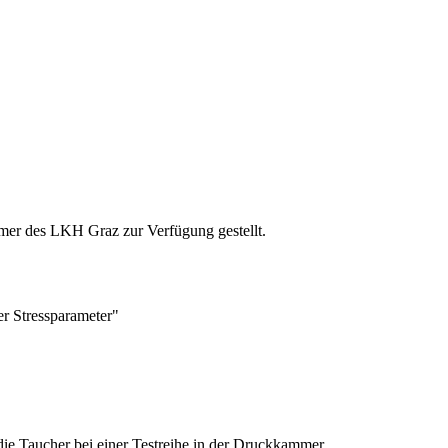
er des LKH Graz zur Verfügung gestellt.
er Stressparameter"
ie Taucher bei einer Testreihe in der Druckkammer.