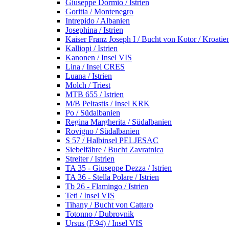
Giuseppe Dormio / Istrien
Goritia / Montenegro
Intrepido / Albanien
Josephina / Istrien
Kaiser Franz Joseph I / Bucht von Kotor / Kroatie
Kalliopi / Istrien
Kanonen / Insel VIS
Lina / Insel CRES
Luana / Istrien
Molch / Triest
MTB 655 / Istrien
M/B Peltastis / Insel KRK
Po / Südalbanien
Regina Margherita / Südalbanien
Rovigno / Südalbanien
S 57 / Halbinsel PELJESAC
Siebelfähre / Bucht Zavratnica
Streiter / Istrien
TA 35 - Giuseppe Dezza / Istrien
TA 36 - Stella Polare / Istrien
Tb 26 - Flamingo / Istrien
Teti / Insel VIS
Tihany / Bucht von Cattaro
Totonno / Dubrovnik
Ursus (F.94) / Insel VIS