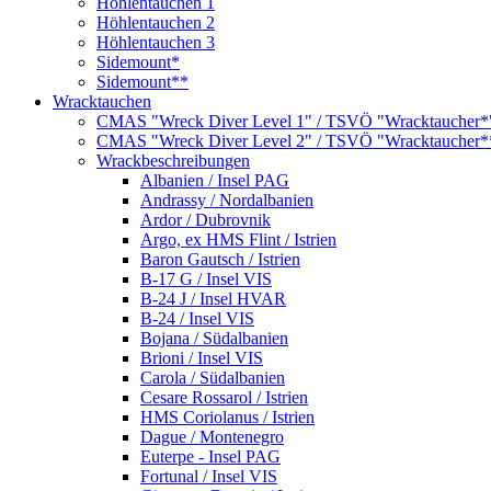
Höhlentauchen 1
Höhlentauchen 2
Höhlentauchen 3
Sidemount*
Sidemount**
Wracktauchen
CMAS "Wreck Diver Level 1" / TSVÖ "Wracktaucher*
CMAS "Wreck Diver Level 2" / TSVÖ "Wracktaucher*
Wrackbeschreibungen
Albanien / Insel PAG
Andrassy / Nordalbanien
Ardor / Dubrovnik
Argo, ex HMS Flint / Istrien
Baron Gautsch / Istrien
B-17 G / Insel VIS
B-24 J / Insel HVAR
B-24 / Insel VIS
Bojana / Südalbanien
Brioni / Insel VIS
Carola / Südalbanien
Cesare Rossarol / Istrien
HMS Coriolanus / Istrien
Dague / Montenegro
Euterpe - Insel PAG
Fortunal / Insel VIS