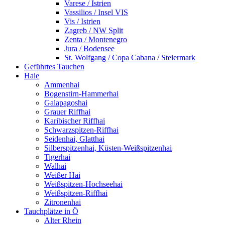
Varese / Istrien
Vassilios / Insel VIS
Vis / Istrien
Zagreb / NW Split
Zenta / Montenegro
Jura / Bodensee
St. Wolfgang / Copa Cabana / Steiermark
Geführtes Tauchen
Haie
Ammenhai
Bogenstirn-Hammerhai
Galapagoshai
Grauer Riffhai
Karibischer Riffhai
Schwarzspitzen-Riffhai
Seidenhai, Glatthai
Silberspitzenhai, Küsten-Weißspitzenhai
Tigerhai
Walhai
Weißer Hai
Weißspitzen-Hochseehai
Weißspitzen-Riffhai
Zitronenhai
Tauchplätze in Ö
Alter Rhein