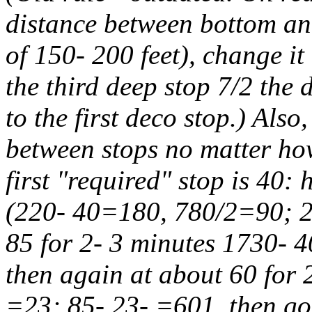
distance between bottom and
of 150- 200 feet), change it
the third deep stop 7/2 the 
to the first deco stop.) Also
between stops no matter ho
first "required" stop is 40:
(220- 40=180, 780/2=90; 2
85 for 2- 3 minutes 1730- 
then again at about 60 for 
=23; 85- 23- =601, then go