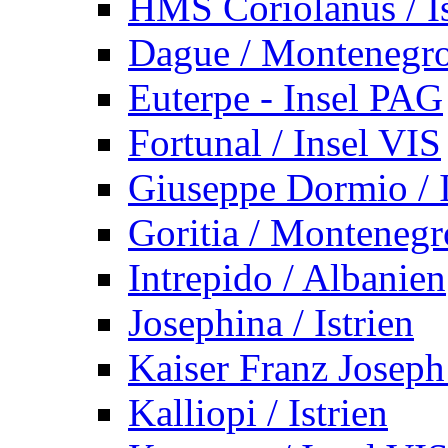
HMS Coriolanus / Is
Dague / Montenegr
Euterpe - Insel PAG
Fortunal / Insel VIS
Giuseppe Dormio / I
Goritia / Montenegr
Intrepido / Albanien
Josephina / Istrien
Kaiser Franz Joseph
Kalliopi / Istrien