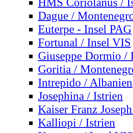
HMS Coriolanus / Is
Dague / Montenegr
Euterpe - Insel PAG
Fortunal / Insel VIS
Giuseppe Dormio / I
Goritia / Montenegr
Intrepido / Albanien
Josephina / Istrien
Kaiser Franz Joseph
Kalliopi / Istrien