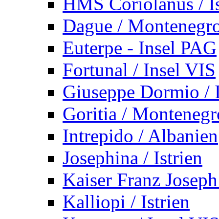
HMS Coriolanus / Is
Dague / Montenegr
Euterpe - Insel PAG
Fortunal / Insel VIS
Giuseppe Dormio / I
Goritia / Montenegr
Intrepido / Albanien
Josephina / Istrien
Kaiser Franz Joseph
Kalliopi / Istrien