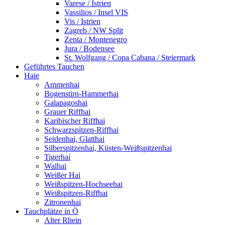
Varese / Istrien
Vassilios / Insel VIS
Vis / Istrien
Zagreb / NW Split
Zenta / Montenegro
Jura / Bodensee
St. Wolfgang / Copa Cabana / Steiermark
Geführtes Tauchen
Haie
Ammenhai
Bogenstirn-Hammerhai
Galapagoshai
Grauer Riffhai
Karibischer Riffhai
Schwarzspitzen-Riffhai
Seidenhai, Glatthai
Silberspitzenhai, Küsten-Weißspitzenhai
Tigerhai
Walhai
Weißer Hai
Weißspitzen-Hochseehai
Weißspitzen-Riffhai
Zitronenhai
Tauchplätze in Ö
Alter Rhein