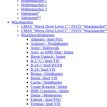
Höhlentauchen 1
Höhlentauchen 2
Höhlentauchen 3
Sidemount*
Sidemount**
Wracktauchen
CMAS "Wreck Diver Level 1" / TSVÖ "Wracktaucher*
CMAS "Wreck Diver Level 2" / TSVÖ "Wracktaucher*
Wrackbeschreibungen
Albanien / Insel PAG
Andrassy / Nordalbanien
Ardor / Dubrovnik
Argo, ex HMS Flint / Istrien
Baron Gautsch / Istrien
B-17 G / Insel VIS
B-24 J / Insel HVAR
B-24 / Insel VIS
Bojana / Südalbanien
Brioni / Insel VIS
Carola / Südalbanien
Cesare Rossarol / Istrien
HMS Coriolanus / Istrien
Dague / Montenegro
Euterpe - Insel PAG
Fortunal / Insel VIS