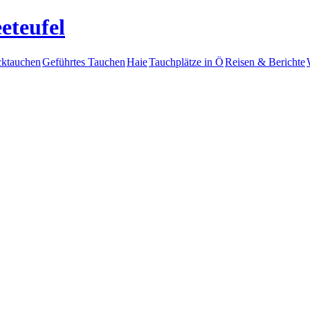
eteufel
ktauchen
Geführtes Tauchen
Haie
Tauchplätze in Ö
Reisen & Berichte