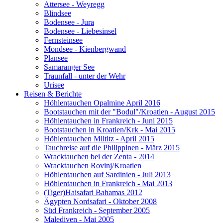
Attersee - Weyregg
Blindsee
Bodensee - Jura
Bodensee - Liebesinsel
Fernsteinsee
Mondsee - Kienbergwand
Plansee
Samaranger See
Traunfall - unter der Wehr
Urisee
Reisen & Berichte
Höhlentauchen Opalmine April 2016
Bootstauchen mit der "Bodul"/Kroatien - August 2015
Höhlentauchen in Frankreich - Juni 2015
Bootstauchen in Kroatien/Krk - Mai 2015
Höhlentauchen Miltitz - April 2015
Tauchreise auf die Philippinen - März 2015
Wracktauchen bei der Zenta - 2014
Wracktauchen Rovinj/Kroatien
Höhlentauchen auf Sardinien - Juli 2013
Höhlentauchen in Frankreich - Mai 2013
(Tiger)Haisafari Bahamas 2012
Ägypten Nordsafari - Oktober 2008
Süd Frankreich - September 2005
Malediven - Mai 2005