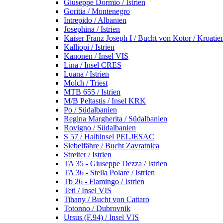
Giuseppe Dormio / Istrien
Goritia / Montenegro
Intrepido / Albanien
Josephina / Istrien
Kaiser Franz Joseph I / Bucht von Kotor / Kroatie
Kalliopi / Istrien
Kanonen / Insel VIS
Lina / Insel CRES
Luana / Istrien
Molch / Triest
MTB 655 / Istrien
M/B Peltastis / Insel KRK
Po / Südalbanien
Regina Margherita / Südalbanien
Rovigno / Südalbanien
S 57 / Halbinsel PELJESAC
Siebelfähre / Bucht Zavratnica
Streiter / Istrien
TA 35 - Giuseppe Dezza / Istrien
TA 36 - Stella Polare / Istrien
Tb 26 - Flamingo / Istrien
Teti / Insel VIS
Tihany / Bucht von Cattaro
Totonno / Dubrovnik
Ursus (F.94) / Insel VIS