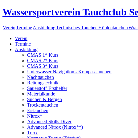
Wassersportverein Tauchclub Se
Verein
Termine
Ausbildung
Technisches Tauchen
Höhlentauchen
Wrac
Verein
Termine
Ausbildung
CMAS 1* Kurs
CMAS 2* Kurs
CMAS 3* Kurs
Unterwasser Navigation - Kompasstauchen
Nachttauchen
Rettungstechnik
Sauerstoff-Ersthelfer
Materialkunde
Suchen & Bergen
Trockentauchen
Eistauchen
Nitrox*
Advanced Skills Diver
Advanced Nitrox (Nitrox**)
Triox