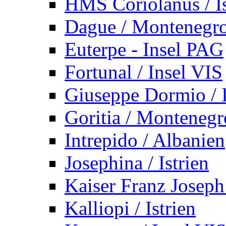
HMS Coriolanus / Is
Dague / Montenegr
Euterpe - Insel PAG
Fortunal / Insel VIS
Giuseppe Dormio / I
Goritia / Montenegr
Intrepido / Albanien
Josephina / Istrien
Kaiser Franz Joseph
Kalliopi / Istrien