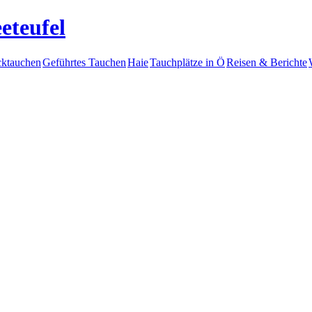
eteufel
ktauchen
Geführtes Tauchen
Haie
Tauchplätze in Ö
Reisen & Berichte