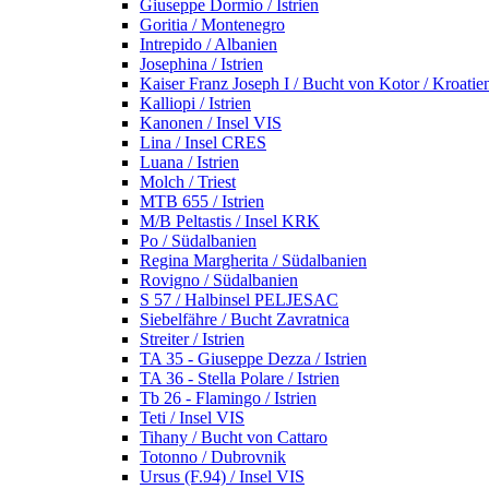
Giuseppe Dormio / Istrien
Goritia / Montenegro
Intrepido / Albanien
Josephina / Istrien
Kaiser Franz Joseph I / Bucht von Kotor / Kroatie
Kalliopi / Istrien
Kanonen / Insel VIS
Lina / Insel CRES
Luana / Istrien
Molch / Triest
MTB 655 / Istrien
M/B Peltastis / Insel KRK
Po / Südalbanien
Regina Margherita / Südalbanien
Rovigno / Südalbanien
S 57 / Halbinsel PELJESAC
Siebelfähre / Bucht Zavratnica
Streiter / Istrien
TA 35 - Giuseppe Dezza / Istrien
TA 36 - Stella Polare / Istrien
Tb 26 - Flamingo / Istrien
Teti / Insel VIS
Tihany / Bucht von Cattaro
Totonno / Dubrovnik
Ursus (F.94) / Insel VIS