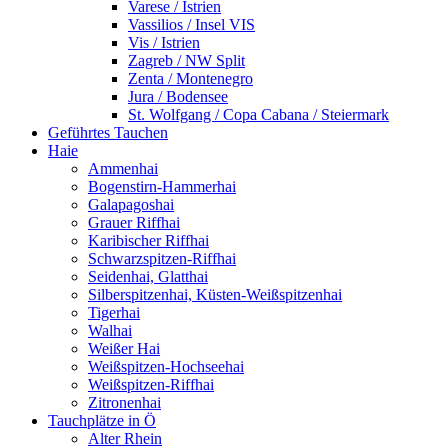
Varese / Istrien
Vassilios / Insel VIS
Vis / Istrien
Zagreb / NW Split
Zenta / Montenegro
Jura / Bodensee
St. Wolfgang / Copa Cabana / Steiermark
Geführtes Tauchen
Haie
Ammenhai
Bogenstirn-Hammerhai
Galapagoshai
Grauer Riffhai
Karibischer Riffhai
Schwarzspitzen-Riffhai
Seidenhai, Glatthai
Silberspitzenhai, Küsten-Weißspitzenhai
Tigerhai
Walhai
Weißer Hai
Weißspitzen-Hochseehai
Weißspitzen-Riffhai
Zitronenhai
Tauchplätze in Ö
Alter Rhein