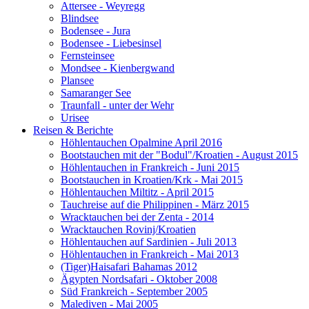
Attersee - Weyregg
Blindsee
Bodensee - Jura
Bodensee - Liebesinsel
Fernsteinsee
Mondsee - Kienbergwand
Plansee
Samaranger See
Traunfall - unter der Wehr
Urisee
Reisen & Berichte
Höhlentauchen Opalmine April 2016
Bootstauchen mit der "Bodul"/Kroatien - August 2015
Höhlentauchen in Frankreich - Juni 2015
Bootstauchen in Kroatien/Krk - Mai 2015
Höhlentauchen Miltitz - April 2015
Tauchreise auf die Philippinen - März 2015
Wracktauchen bei der Zenta - 2014
Wracktauchen Rovinj/Kroatien
Höhlentauchen auf Sardinien - Juli 2013
Höhlentauchen in Frankreich - Mai 2013
(Tiger)Haisafari Bahamas 2012
Ägypten Nordsafari - Oktober 2008
Süd Frankreich - September 2005
Malediven - Mai 2005