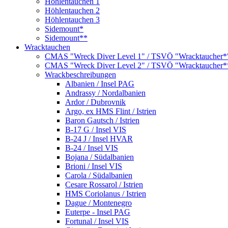
Höhlentauchen 1
Höhlentauchen 2
Höhlentauchen 3
Sidemount*
Sidemount**
Wracktauchen
CMAS "Wreck Diver Level 1" / TSVÖ "Wracktaucher*
CMAS "Wreck Diver Level 2" / TSVÖ "Wracktaucher*
Wrackbeschreibungen
Albanien / Insel PAG
Andrassy / Nordalbanien
Ardor / Dubrovnik
Argo, ex HMS Flint / Istrien
Baron Gautsch / Istrien
B-17 G / Insel VIS
B-24 J / Insel HVAR
B-24 / Insel VIS
Bojana / Südalbanien
Brioni / Insel VIS
Carola / Südalbanien
Cesare Rossarol / Istrien
HMS Coriolanus / Istrien
Dague / Montenegro
Euterpe - Insel PAG
Fortunal / Insel VIS