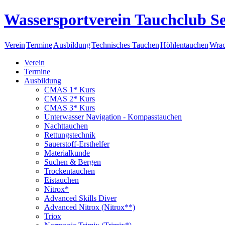
Wassersportverein Tauchclub Se
Verein
Termine
Ausbildung
Technisches Tauchen
Höhlentauchen
Wrac
Verein
Termine
Ausbildung
CMAS 1* Kurs
CMAS 2* Kurs
CMAS 3* Kurs
Unterwasser Navigation - Kompasstauchen
Nachttauchen
Rettungstechnik
Sauerstoff-Ersthelfer
Materialkunde
Suchen & Bergen
Trockentauchen
Eistauchen
Nitrox*
Advanced Skills Diver
Advanced Nitrox (Nitrox**)
Triox